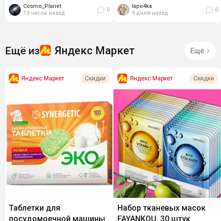
Cosmo_Planet
lapo4ka
Питательный детский крем с
0
0
13 часов назад
9 дней назад
календулой, 75 мл за...
Яндекс Маркет
Ещё из
Ещё
Яндекс Маркет
Яндекс Маркет
Скидки
Скидки
Таблетки для
Набор тканевых масок
посудомоечной машины
FAYANKOU, 30 штук