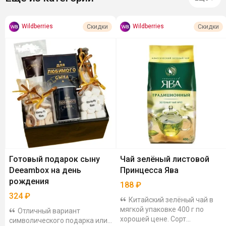
Wildberries
Wildberries
Скидки
Скидки
Готовый подарок сыну
Чай зелёный листовой
Deeambox на день
Принцесса Ява
рождения
188
₽
324
₽
Китайский зелёный чай в
мягкой упаковке 400 г по
Отличный вариант
хорошей цене. Сорт
символического подарка или