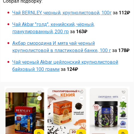
Собрал подборку:
Чай BERNLEY, черный, крупнолистовой, 100г
за
112₽
Чай Akbar "голд", кенийский, чёрный,
гранулированный, 200 гр
за
163₽
Акбар смородина И мята чай черный
крупнолистовой в пластиковой банке, 100 г
за
178₽
Чай черный Akbar цейлонский крупнолистовой
байховый 100 грамм
за
124₽