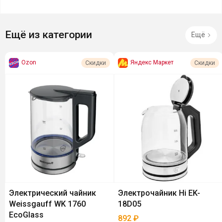
Ещё из категории
Ещё
Ozon
Яндекс Маркет
Скидки
Скидки
Электрический чайник
Электрочайник Hi EK-
Weissgauff WK 1760
18D05
EcoGlass
892
₽