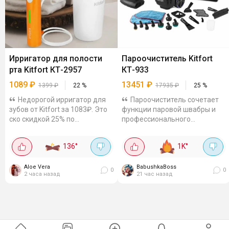
Ирригатор для полости
Пароочиститель Kitfort
рта Kitfort КТ-2957
КТ-933
1089
₽
13451
₽
1399
₽
22
%
17935
₽
25
%
Недорогой ирригатор для
Пароочиститель сочетает
зубов от Kitfort за 1083₽. Это
функции паровой швабры и
ско скидкой 25% по
профессионального
промокоду. 3 режима - для
парогенератора, быстро
начала мягкий, потом
нагревает воду и дает
136
°
1K
°
мощнее. Бак 320 мл. Зарядка
стабильный поток пара для
от USB - от ноута или...
глубокой очистки...
Aloe Vera
BabushkaBoss
0
0
2 часа назад
21 час назад