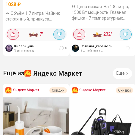
1028
₽
Цена низкая. На 1.8 литра,
1500 Вт мощность. Главная
Объём 1,7 литра. Чайник
фишка - 7 температурных
стеклянный, привкуса
режимов, можно подобрать
пластика нет. Нагревается
под любой чай или детской
очень шустро. Дно
7
°
232
°
смеси. Автоотключение и
металлическое (хорошая
защита от...
нержавейка), так что
КиберДуша
Солёная_карамель
электричества жрет минимум,
0
0
3 дня назад
9 дней назад
а...
Яндекс Маркет
Ещё из
Ещё
Яндекс Маркет
Яндекс Маркет
Скидки
Скидки