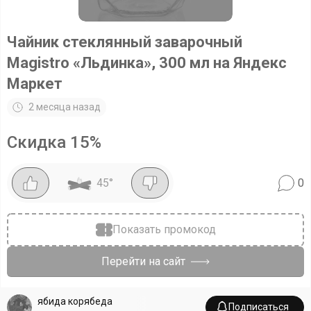
Чайник стеклянный заварочный
Magistro «Льдинка», 300 мл на Яндекс
Маркет
2 месяца назад
Скидка
15
%
45
°
0
Показать промокод
Перейти на сайт
ябида корябеда
Подписаться