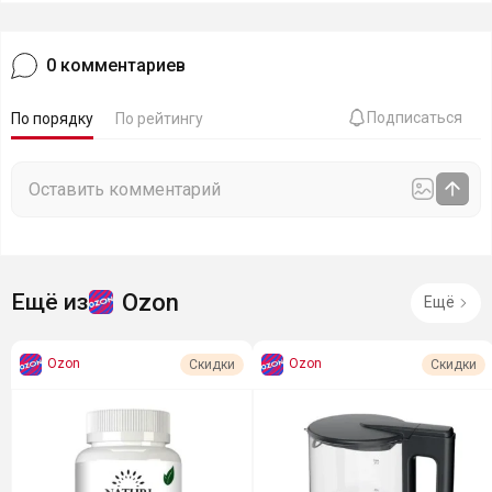
0
комментариев
Подписаться
По порядку
По рейтингу
Ozon
Ещё из
Ещё
Ozon
Ozon
Скидки
Скидки