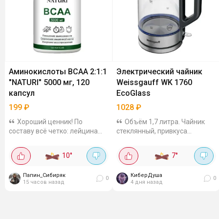
Аминокислоты BCAA 2:1:1
Электрический чайник
"NATURI" 5000 мг, 120
Weissgauff WK 1760
капсул
EcoGlass
199
₽
1028
₽
Хороший ценник! По
Объём 1,7 литра. Чайник
составу всё четко: лейцина
стеклянный, привкуса
2500 мг, изолейцина и валина
пластика нет. Нагревается
по 1250 мг. Может быть
очень шустро. Дно
10
°
7
°
интересен людям, регулярно
металлическое (хорошая
занимающимся спортом или
нержавейка), так что
Папин_Сибиряк
КиберДуша
соблюдающим диету...
электричества жрет минимум,
0
0
15 часов назад
4 дня назад
а...