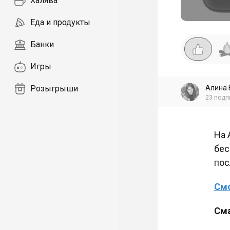
Халява
Еда и продукты
Банки
Игры
Алина 
Розыгрыши
23
подп
На 
бес
пос
Смо
Сма