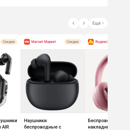
Ещё
Магнит Маркет
Яндекс Маркет
Скидки
Скидки
аушники
Наушники
Беспроводные
 AIR
беспроводные с
накладные наушн