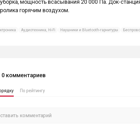
уборка, мощность всасывания 20 000 Па. Док-станци
ролика горячим воздухом.
ктроника
Аудиотехника, Hi-Fi
Наушники и Bluetooth-гарнитуры
Беспров
0
комментариев
орядку
По рейтингу