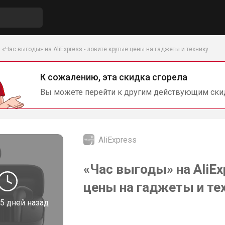
«Час выгоды» на AliExpress - ловите крутые цены на гаджеты и технику
К сожалению, эта скидка сгорела
Вы можете перейти к другим действующим ски
AliExpress
«Час выгоды» на AliEx
цены на гаджеты и те
5 дней назад