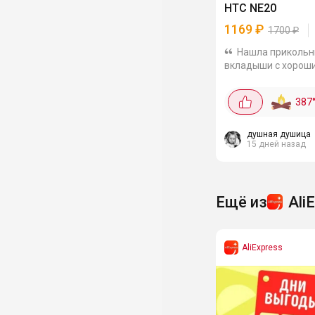
HTC NE20
1169
₽
1700
₽
Нашла приколь
вкладыши с хороши
прикольным кейсом
дисплеем и функц
387
переводчика. Науш
Bluetooth 6.0 и се
управлением. Глав
душная душица
15 дней назад
модели -...
Ещё из
Ali
AliExpress