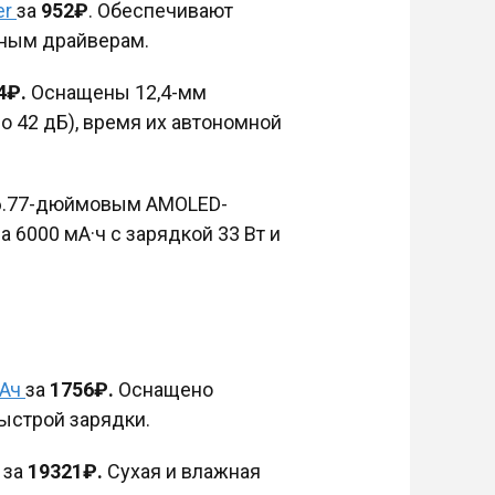
er
за
952₽
. Обеспечивают
нным драйверам.
4₽.
Оснащены 12,4-мм
 42 дБ), время их автономной
 6.77-дюймовым AMOLED-
 6000 мА·ч с зарядкой 33 Вт и
мАч
за
1756₽.
Оснащено
ыстрой зарядки.
за
19321₽.
Сухая и влажная