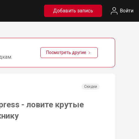
Добавить запись
Войти
Посмотреть другие
дкам.
Скидки
press - ловите крутые
хнику