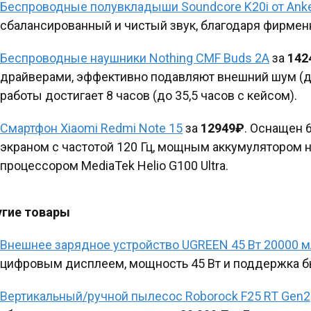
Беспроводные полувкладыши Soundcore K20i от Ank
сбалансированный и чистый звук, благодаря фирме
Беспроводные наушники Nothing CMF Buds 2A
за
142
драйверами, эффективно подавляют внешний шум (до
работы достигает 8 часов (до 35,5 часов с кейсом).
Смартфон Xiaomi Redmi Note 15
за
12949₽
. Оснащен
экраном с частотой 120 Гц, мощным аккумулятором на
процессором MediaTek Helio G100 Ultra.
гие товары
Внешнее зарядное устройство UGREEN 45 Вт 20000 
цифровым дисплеем, мощность 45 Вт и поддержка б
Вертикальный/ручной пылесос Roborock F25 RT Gen2