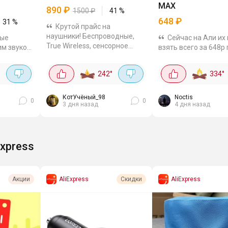
MAX
890
₽
1500
₽
41
%
648
₽
31
%
Крутой прайс на
наушники! Беспроводные,
ные
Сейчас на Али их
True Wireless, сенсорное
м звуком,
взять всего за 648р
управление. Защита IP54 -
 с
оплате через комбо
пота и дождя не боятся.
ией
и с купоном на 72р. 
°
242
°
334
°
Работают 9 часов, с чехлом
ники с
наушники с Bluetooth
40 часов. 10-мм драйверы,
нсорным
функцией синхронн
частоты...
ная фишка
перевода речи.
КотУчёный_98
Noctis
0
0
3 дня назад
4 дня назад
Поддерживают 144..
Express
AliExpress
AliExpress
Акции
Скидки