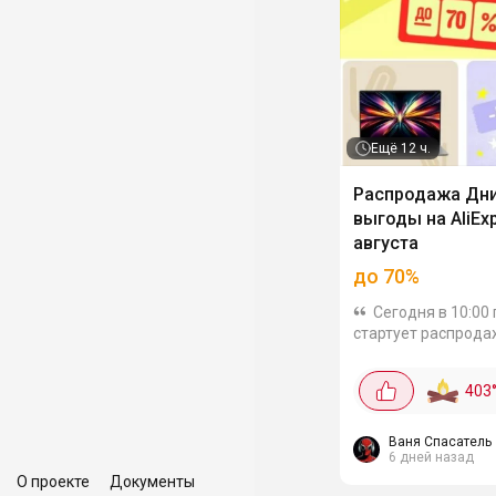
Ещё
12 ч.
Распродажа Дн
выгоды на AliExp
августа
до 70%
Сегодня в 10:00
стартует распрод
выгоды и продлитс
10:00 8.08! Цены будут
403
снижены и появятс
выгодные купоны о
продавцов. Самые
Ваня Спасатель
6 дней назад
разберут...
О проекте
Документы