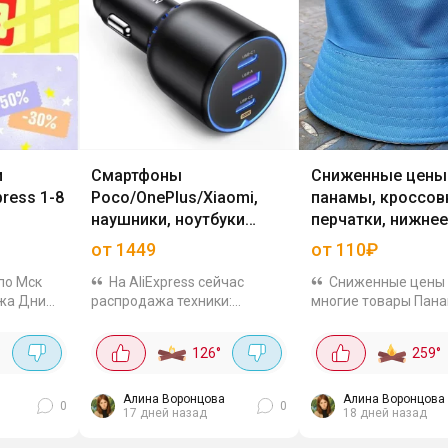
и
Смартфоны
Сниженные цены
ress 1-8
Poco/OnePlus/Xiaomi,
панамы, кроссов
наушники, ноутбуки
перчатки, нижнее
(внутри подборка)
и другие товары
от 1449
от 110₽
 по Мск
На AliExpress сейчас
Сниженные цены
ажа Дни
распродажа техники:
многие товары Пана
я она до
смартфоны, ноутбуки,
полиэстера унисекс 
наушники, зарядки и даже
Лёгкая, дышащая, 
°
126
°
259
°
я
3D-принтеры. Скидки по
от солнца – отличн
т
купонам продавцов, выбор
вариант для прогуло
 выгодные
большой. Смотреть все
путешествий. Му
Алина Воронцова
Алина Воронцова
0
0
17 дней назад
18 дней назад
товары в...