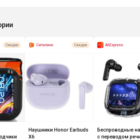
ории
Ситилинк
AliExpress
Скидки
Скидки
Наушники Honor Earbuds
Беспроводные н
одчики
X6
с переводом речи