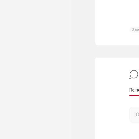
Эле
По п