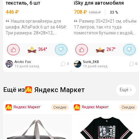
текстиль, 6 шт
iSky для автомобиля
446
₽
708
₽
1060
₽
33
%
Нашла органайзеры для
Размер 35×23×21 см, объём
шкафа. AlfaPack 6 шт за 446₽.
17 литров, так что туда
Три размера: 28×28×12,
поместятся бутылки с водой,
27.5×14×12, 14×14×12 - по две
тряпки, аптечка или мелочи
штуки каждого. Текстильные,
для машины. Сделан из
364
°
267
°
с жёстким дном - форму
плотного полиэстера, который
держат. Складываются,
не боится...
когда...
Arctic Fox
Surik_EKB
0
0
13 дней назад
19 дней назад
Яндекс Маркет
Ещё из
Ещё
Яндекс Маркет
Яндекс Маркет
Скидки
Скидки