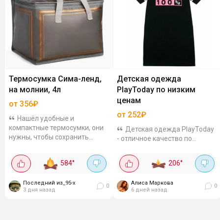
Термосумка Сима-ленд,
Детская одежда
на молнии, 4л
PlayToday по низким
ценам
от 356₽
от 252₽
Нашёл удобные и
компактные термосумки, они
Детская одежда PlayToday
нужны, чтобы сохранить
- отличное качество по
температуру продуктов (тепло
приятным ценам на Яндекс
или холод). Идеальны для
Маркете. На других
584
°
206
°
пикников, поездок и
маркетплейсах такие же вещи
повседневного...
стоят дороже. А по промокоду
Последний из_95-х
Алиса Маркова
ещё и скидка 15% -...
0
0
3 дня назад
6 дней назад