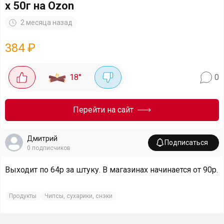
х 50г на Ozon
2 месяца назад
384
₽
18
°
0
Перейти на сайт
Дмитрий
Подписаться
0
подписчиков
Выходит по 64р за штуку. В магазинах начинается от 90р.
Продукты
Чипсы, сухарики, снэки