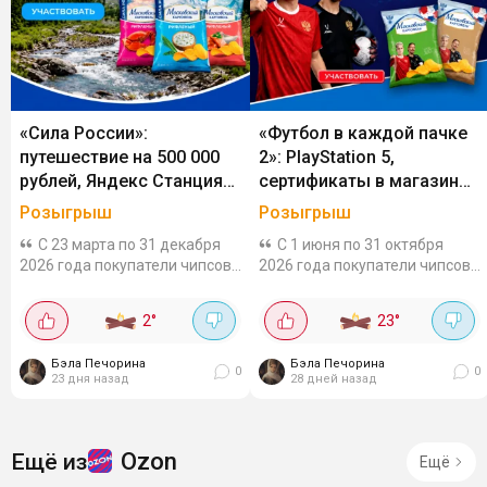
«Сила России»:
«Футбол в каждой пачке
путешествие на 500 000
2»: PlayStation 5,
рублей, Яндекс Станция
сертификаты в магазин
Миди, телевизор Tuvio и
РФС и поездка на матч
Розыгрыш
Розыгрыш
сертификаты Ozon за
Сборной России за чипсы
С 23 марта по 31 декабря
С 1 июня по 31 октября
чипсы «Московский
«Московский картофель»
2026 года покупатели чипсов
2026 года покупатели чипсов
картофель»
«Московский картофель» в
«Московский картофель» в
магазинах «Бристоль»
специальной упаковке с
2
°
23
°
участвуют в розыгрыше
символикой РФС участвуют в
призов. Призовой
розыгрыше призов. Что для
Бэла Печорина
Бэла Печорина
фондПромежуточные призы:...
этого...
0
0
23 дня назад
28 дней назад
Ozon
Ещё из
Ещё