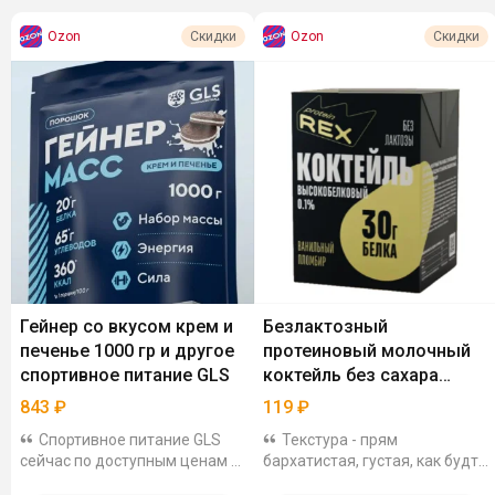
Ozon
Ozon
Скидки
Скидки
Гейнер со вкусом крем и
Безлактозный
печенье 1000 гр и другое
протеиновый молочный
спортивное питание GLS
коктейль без сахара
ProteinRex Пломбир, 500
843
₽
119
₽
мл
Спортивное питание GLS
Текстура - прям
сейчас по доступным ценам с
бархатистая, густая, как будто
дополнительной скидкой по
пьешь растопленное