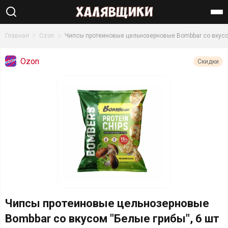
Найти
Главная
Ozon
Чипсы протеиновые цельнозерновые Bombbar со вкусом 
Ozon
Скидки
Чипсы протеиновые цельнозерновые
Bombbar со вкусом "Белые грибы", 6 шт