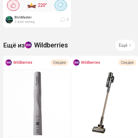
220
°
4, защита от влаги....
BlinMaster
2
2 дня назад
Wildberries
Ещё из
Ещё
Wildberries
Wildberries
Скидки
Скидки