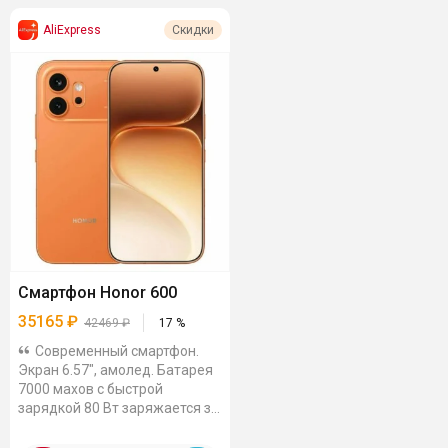
AliExpress
Скидки
Смартфон Honor 600
35165
₽
42469
₽
17
%
Современный смартфон.
Экран 6.57", амолед. Батарея
7000 махов с быстрой
зарядкой 80 Вт заряжается за
час. Основная камера 200 Мп,
процессор Snapdragon 7 Gen