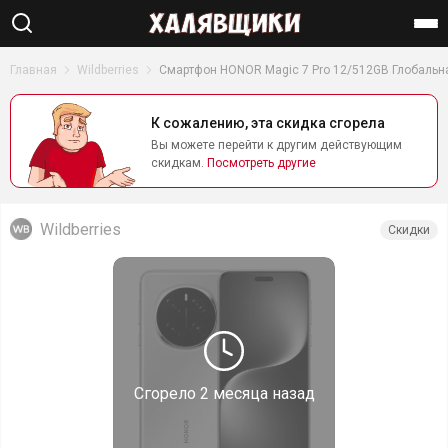
Найти
Главная
Wildberries
Cмартфон HONOR Magic 7 Pro 12/512GB Глобальн
К сожалению, эта скидка сгорела
Вы можете перейти к другим действующим
скидкам.
Посмотреть другие
Wildberries
Скидки
Сгорело
2 месяца назад