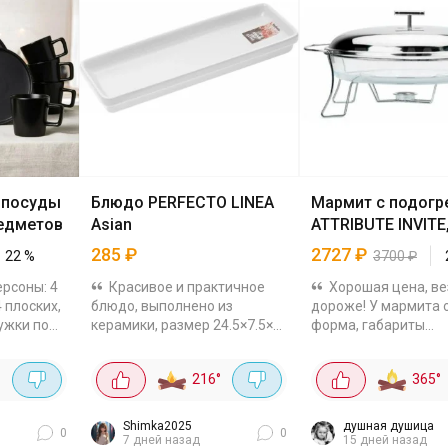
 посуды
Блюдо PERFECTO LINEA
Мармит с подогр
редметов
Asian
ATTRIBUTE INVITE,
285
₽
2727
₽
22
%
3700
₽
ерсоны: 4
Красивое и практичное
Хорошая цена, в
 плоских,
блюдо, выполнено из
дороже! У мармита 
ружки по
керамики, размер 24.5×7.5×3
форма, габариты
ьные
см. Можно использовать для
44×24,5×16,5 см. В 
ального
подачи азиатских блюд и
входит металличес
216
°
365
°
ят в
закусок. Можно
подставка с подсве
.
использовать в
свеча. Чаша из
микроволновой...
жаропрочного...
Shimka2025
душная душица
0
0
7 дней назад
15 дней назад