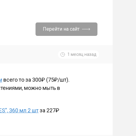
Перейти на сайт
1 месяц назад
м
всего то за 300₽ (75₽/шт).
стениями, можно мыть в
S", 360 мл 2 шт
за 227₽