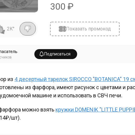
300
₽
2K
°
Показать промокод
пасатель
Подписаться
счиков
ор из
4 десертный тарелок SIROCCO "BOTANICA" 19 с
отовлены из фарфора, имеют рисунок с цветами и ра
удомоечной машине и использовать в СВЧ печи.
фарфора можно взять
кружки DOMENIK "LITTLE PUPPIE
14₽/шт).