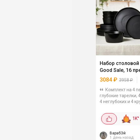
Набор столовой
Good Sale, 16 п
3084
₽
3958
₽
Комплект на 4 п
глубокие тарелки, 4
4 неглубоких и 4 к
300 мл. Вместител
салатники универс
1K
°
размера тоже вход
набор. Керамика с..
ВарабЭй
1 день назад