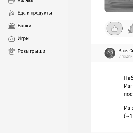
Халява
Еда и продукты
Банки
Игры
Ваня С
Розыгрыши
7
подпи
Наб
Изг
пос
Из 
(~1