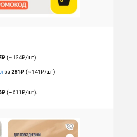
7₽
(~134₽/шт)
мл
за
281₽
(~141₽/шт)
5₽
(~611₽/шт).