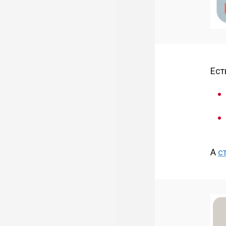
Ест
А
с