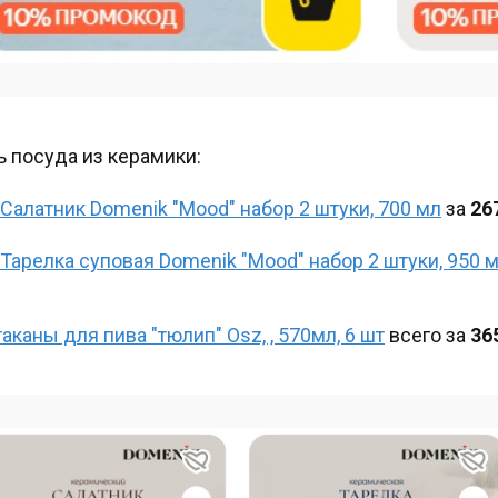
ь посуда из керамики:
Салатник Domenik "Mood" набор 2 штуки, 700 мл
за
26
Тарелка суповая Domenik "Mood" набор 2 штуки, 950 
таканы для пива "тюлип" Osz, , 570мл, 6 шт
всего за
36