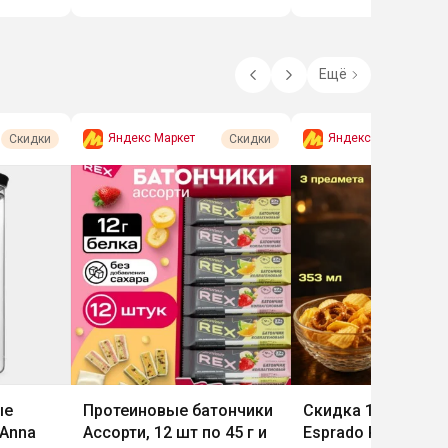
Ещё
Яндекс Маркет
Яндекс Маркет
Скидки
Скидки
ые
Протеиновые батончики
Скидка 10% на по
Anna
Ассорти, 12 шт по 45 г и
Esprado PROMSIZ 