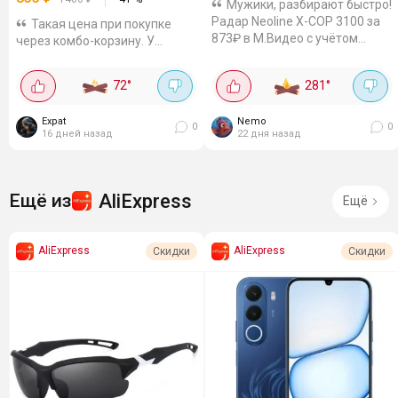
Мужики, разбирают быстро!
Радар Neoline X-COP 3100 за
Такая цена при покупке
873₽ в М.Видео с учётом
через комбо-корзину. У
бонусов. Цена просто
зарядника два порта Type-C и
смешная для такой штуки.
один USB, так что заряжать
72
°
281
°
Приёмник корейский,
можно сразу три гаджета,
чувствительный: ловит...
например, телефон, планшет и
Expat
Nemo
навигатор...
0
0
16 дней назад
22 дня назад
AliExpress
Ещё из
Ещё
AliExpress
AliExpress
Скидки
Скидки