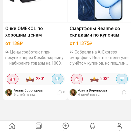
Очки OMEKOL по
Смартфоны Realme со
хорошим ценам
скидками по купонам
от 138₽
от 11375₽
Цены сработают при
Собрала на AliExpress
покупке через Комбо-корзину
смартфоны Realme - цены уже
— набирайте товары на 1000₽
с учётом купонов, но пошлину
и больше. Больше товаров в
платить отдельно. Выбор есть
магазине OMEKOL.
и на любой бюджет, и под
280
°
203
°
Двухслойные
любые задачи Realme GT7,
противотуманные лыжные
12/256 ГБ -...
очки — 929₽ ...
Алина Воронцова
Алина Воронцова
0
0
6 дней назад
6 дней назад