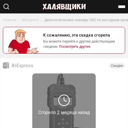
Найти
Главная
AliExpress
Диагностические сканеры OBD по выгодным цен
К сожалению, эта скидка сгорела
Вы можете перейти к другим действующим
скидкам.
Посмотреть другие
AliExpress
Скидки
Сгорело
2 месяца назад