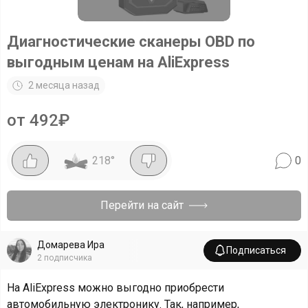
Диагностические сканеры OBD по
выгодным ценам на AliExpress
2 месяца назад
от 492₽
218
°
0
Перейти на сайт
Домарева Ира
Подписаться
2
подписчика
На AliExpress можно выгодно приобрести
автомобильную электронику. Так, например,