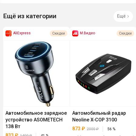
Ещё из категории
Ещё
AliExpress
М.Видео
Скидки
Скидки
Автомобильное зарядное
Автомобильный радар
устройство ASOMETECH
Neoline X-COP 3100
138 Вт
873
₽
2000
₽
56
%
833
₽
1400
₽
41
%