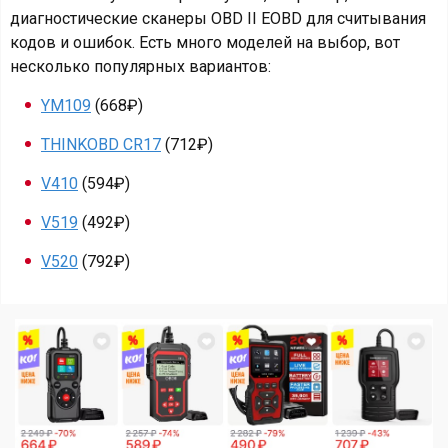
диагностические сканеры OBD II EOBD для считывания
кодов и ошибок. Есть много моделей на выбор, вот
несколько популярных вариантов:
YM109
(668₽)
THINKOBD CR17
(712₽)
V410
(594₽)
V519
(492₽)
V520
(792₽)