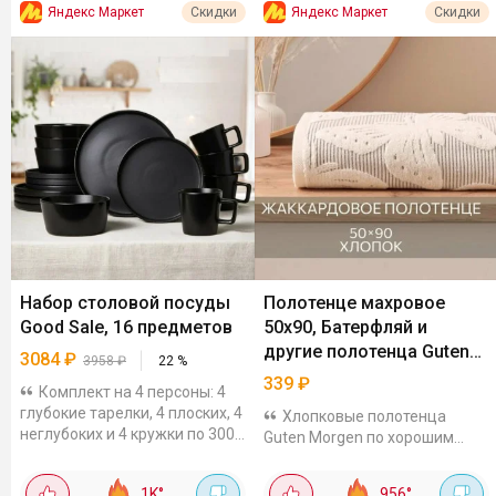
Яндекс Маркет
Яндекс Маркет
Скидки
Скидки
Набор столовой посуды
Полотенце махровое
Good Sale, 16 предметов
50х90, Батерфляй и
другие полотенца Guten
3084
₽
3958
₽
22
%
Morgen
339
₽
Комплект на 4 персоны: 4
глубокие тарелки, 4 плоских, 4
Хлопковые полотенца
неглубоких и 4 кружки по 300
Guten Morgen по хорошим
мл. Вместительные салатники
ценам. На выбор есть
универсального размера
варианты разных размеров и
1K
°
956
°