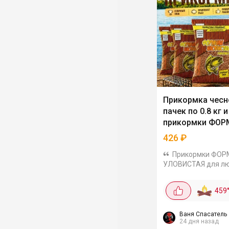
Прикормка чесн
пачек по 0.8 кг 
прикормки ФОР
УЛОВИСТАЯ
426
₽
Прикормки ФО
УЛОВИСТАЯ для л
карповой и карасе
рыбалки по выгод
459
ценам. Например, 5
ароматом Чеснок по
426₽, получается 8
Ваня Спасатель
24 дня назад
одну...