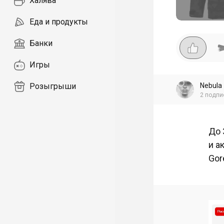
Халява
Еда и продукты
Банки
Игры
Nebula
Розыгрыши
2
подпи
До 
и а
Gor