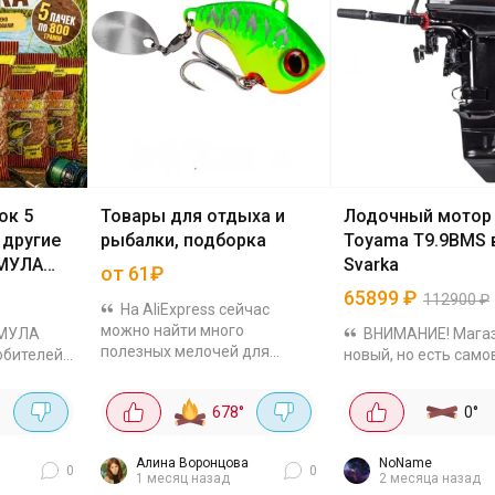
ок 5
Товары для отдыха и
Лодочный мотор
и другие
рыбалки, подборка
Toyama T9.9BMS в
МУЛА
Svarka
от 61₽
65899
₽
112900
₽
На AliExpress сейчас
можно найти много
РМУЛА
ВНИМАНИЕ! Мага
полезных мелочей для
юбителей
новый, но есть само
рыбалки и активного отдыха
вой
оплата при
по хорошим ценам. Смотреть
ным
полученииЦенник т
°
678
°
0
°
все товары в каталоге
 пачек с
конечно, на кувалде
распродажи Вибро блесна
 0.8 кг за
112900. Кто решится
SANMO, 6 г /...
5₽ за
делитесь потом рез
Алина Воронцова
NoName
0
0
1 месяц назад
2 месяца назад
Вес 36 кг, на...