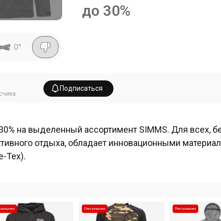
до 30%
0
°
Подписаться
счика
30% на выделенный ассортимент SIMMS. Для всех, б
ктивного отдыха, обладает инновационными материал
e-Tex).