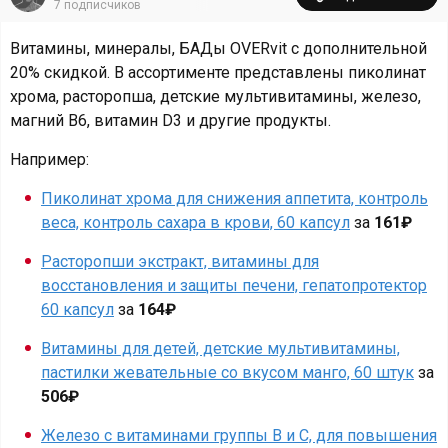
7
подписчиков
Витамины, минералы, БАДы OVERvit с дополнительной
20% скидкой. В ассортименте представлены пиколинат
хрома, расторопша, детские мультивитамины, железо,
магний B6, витамин D3 и другие продукты.
Например:
Пиколинат хрома для снижения аппетита, контроль
веса, контроль сахара в крови, 60 капсул
за
161₽
Расторопши экстракт, витамины для
восстановления и защиты печени, гепатопротектор
60 капсул
за
164₽
Витамины для детей, детские мультивитамины,
пастилки жевательные со вкусом манго, 60 штук
за
506₽
Железо с витаминами группы В и С, для повышения