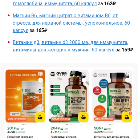
гемоглобина, иммунитета, 60 капсул
за
162₽
Магний B6, магний цитрат с витамином В6, от
стресса, для нервной системы, успокоительное, 60
капсул
за
165₽
Витамин д3, витамин d3 2000 ме, для иммунитета,
витамины для женщин и мужчин, 60 капсул
за
159₽