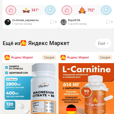
промокоду за подписку:
основе натуральных соков
VITSUM20. Витамин на
яблока и вишни с мягким
341
°
792
°
масляной основе с
успокаивающим действием
триглицеридами - такая
для детей от 3 лет. В составе
Солёная_карамель
форма...
ВарабЭй
комплекса...
0
0
5 часов назад
5 дней назад
Яндекс Маркет
Ещё из
Ещё
Яндекс Маркет
Яндекс Маркет
Скидки
Скидки