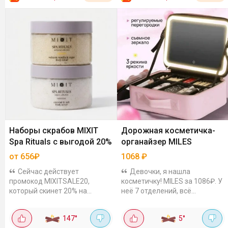
Наборы скрабов MIXIT
Дорожная косметичка-
Spa Rituals с выгодой 20%
органайзер MILES
от 656₽
1068
₽
Сейчас действует
Девочки, я нашла
промокод MIXITSALE20,
косметичку! MILES за 1086₽. У
который скинет 20% на
неё 7 отделений, всё
наборы из 2-х скрабов для
раскладывается. Перегородки
тела: "Теплая ваниль" и
можно убрать или
147
°
5
°
"Сливочный кокос", по 300 гр
переставить - под себя