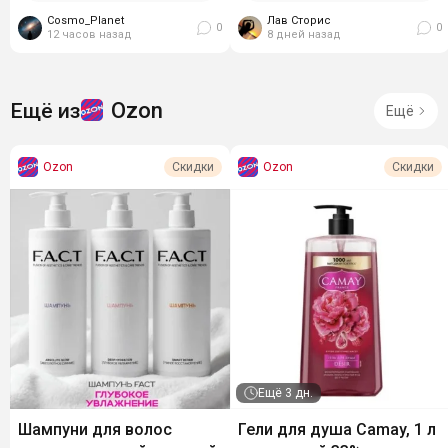
за 656₽. Бережно...
настроить. Зеркало с
Cosmo_Planet
подсветкой -...
Лав Сторис
0
0
12 часов назад
8 дней назад
Ozon
Ещё из
Ещё
Ozon
Ozon
Скидки
Скидки
Ещё
3 дн.
Шампуни для волос
Гели для душа Camay, 1 л