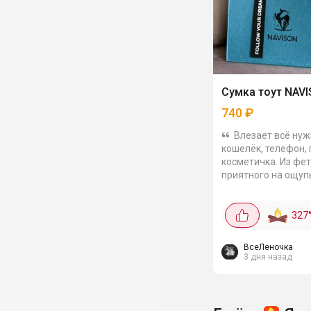
Сумка тоут NAV
740
₽
Влезает всё нуж
кошелёк, телефон, 
косметичка. Из фет
приятного на ощуп
чистится легко - не
прихотливая. Ручк
носить можно и на 
327
в...
ВсеЛеночка
3 дня назад