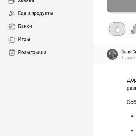
Халява
Еда и продукты
Банки
Игры
Ваня С
Розыгрыши
7
подпи
Дор
раз
Соб