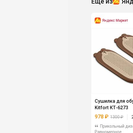
Ещё из
Янд
Яндекс Маркет
Сушилка для об
Kitfort КТ-6273
978
₽
1300
₽
Прикольный диз
Равномерное