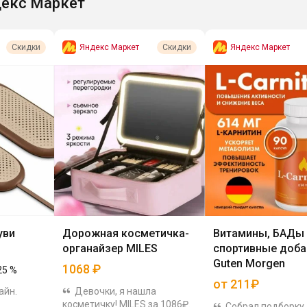
екс Маркет
Яндекс Маркет
Яндекс Маркет
Скидки
Скидки
уви
Дорожная косметичка-
Витамины, БАДы 
органайзер MILES
спортивные доба
Guten Morgen
1068
₽
25
%
от 211₽
айн.
Девочки, я нашла
косметичку! MILES за 1086₽.
Собрал подборку