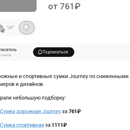
от 761₽
1K
°
пасатель
Подписаться
счиков
ожные и спортивные сумки Journey по сниженными 
меров и дизайнов.
рали небольшую подборку:
Сумка дорожная Journey
за
761₽
Сумка спортивная
за
1111₽