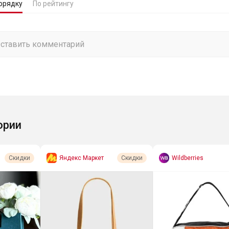
орядку
По рейтингу
ории
Яндекс Маркет
Wildberries
Скидки
Скидки