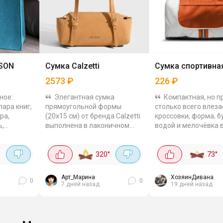
ISON
Сумка Calzetti
Сумка спортивная
2573
₽
226
₽
ное:
Элегантная сумка
Компактная, но п
пара книг,
прямоугольной формы
столько всего влеза
ра,
(20х15 см) от бренда Calzetti
кроссовки, форма, б
ь,
выполнена в лаконичном
водой и мелочёвка 
стиле и насыщенном
карманам. Она лёгкая.
и удобные,
горчичном оттенке. Сумка
Носится на плече, р
плече, и
станет ярким цветовым
регулируется....
°
320
°
73
°
акцентом как...
Арт_Марина
ХозяинДивана
0
0
7 дней назад
19 дней назад