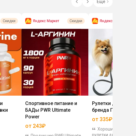
Ещё
Яндекс Маркет
Яндекс Маркет
Скидки
Скидки
и
Спортивное питание и
Рулетки для собак
вки
БАДы PWR Ultimate
бренда Пижон
Power
от 335₽
от 243₽
Хорошие цены на 3
рулетки для собак. У 
Продукцию PWR Ultimate