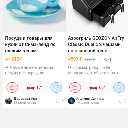
Посуда и товары для
Аэрогриль GEOZON AirFry
кухни от Сима-ленд по
Classic Dual с 2 чашами
низким ценам
по классной цене
от 212₽
4597
₽
8300
₽
45
%
Самые низкие цены на
Присматривал себе
посуду и товары для
аэрогриль, чтобы готовить
сервировки при оплате Ozon
без масла. Приглянулся
Картой. Для напитков: Чайная
GEOZON, хорош по
17
°
66
°
пар "Облако" ручная роспись
характеристикам и цена норм.
за 721₽ Молочник Magistro
Объём 8 литров, мощность
Домарева Ира
Алхимик_Данных
"Modern" за 400₽ ...
2200 Вт. Две съёмные чаши
0
0
18 дней назад
19 дней назад
(по 4 л...