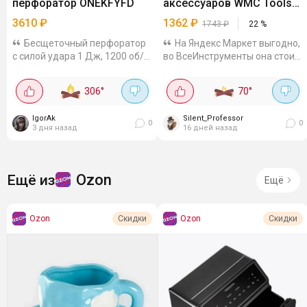
перфоратор ONEKFYFD
аксессуаров WMC Tools
WMC-Z1J-DH31-13
3610
₽
1362
₽
1743
₽
22
%
Бесщеточный перфоратор
На Яндекс Маркет выгодно,
с силой удара 1 Дж, 1200 об/
во ВсеИнструменты она стоит
мин, 4800 уд/мин и SDS-
1743 р. Мощность 500 Вт,
патроном. В комплекте идут 2
скорость до 3100 об/мин,
306
°
70
°
аккумулятора и зарядное
патрон 1,5-13 мм. Есть реверс,
устройство, а также он
регулировка скорости,
IgorAk
Silent_Professor
совместим с...
ударный режим -...
0
0
3 дня назад
16 дней назад
Ozon
Ещё из
Ещё
Ozon
Ozon
Скидки
Скидки