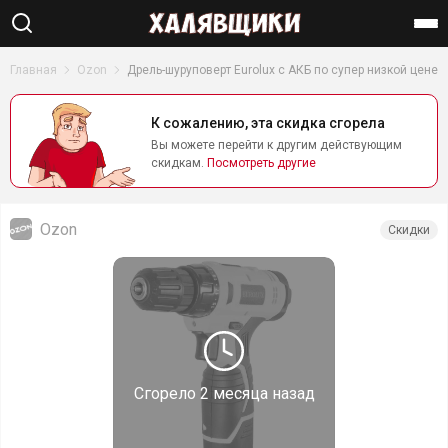
Найти
Главная
Ozon
Дрель-шуруповерт Eurolux с АКБ по супер низкой цене
К сожалению, эта скидка сгорела
Вы можете перейти к другим действующим
скидкам.
Посмотреть другие
Ozon
Скидки
Сгорело
2 месяца назад