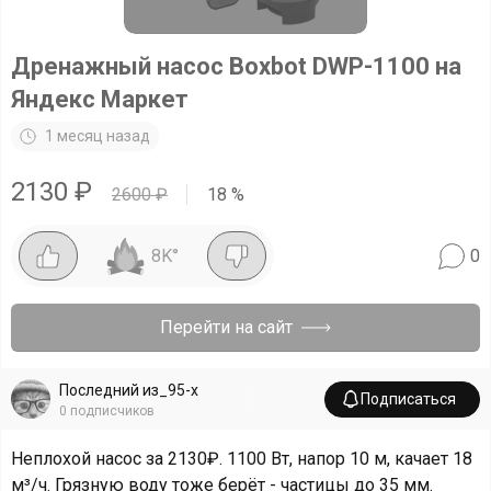
Дренажный насос Boxbot DWP-1100 на
Яндекс Маркет
1 месяц назад
2130
₽
2600
₽
18
%
8K
°
0
Перейти на сайт
Последний из_95-х
Подписаться
0
подписчиков
Неплохой насос за 2130₽. 1100 Вт, напор 10 м, качает 18
м³/ч. Грязную воду тоже берёт - частицы до 35 мм.