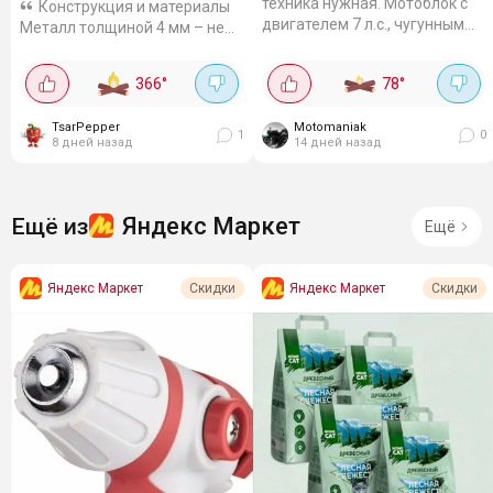
техника нужная. Мотоблок с
Конструкция и материалы
двигателем 7 л.с., чугунным
Металл толщиной 4 мм – не
редуктором, двумя
прогорит и не поведёт от
скоростями вперёд и одной
жара. Крышка есть – можно
366
°
78
°
назад, ременное сцепление.
коптить, тушить или просто
Колёса...
укрыть от дождя. Боковые
TsarPepper
Motomaniak
полки...
1
0
8 дней назад
14 дней назад
Яндекс Маркет
Ещё из
Ещё
Яндекс Маркет
Яндекс Маркет
Скидки
Скидки