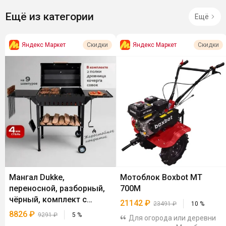
Ещё из категории
Ещё
Яндекс Маркет
Яндекс Маркет
Скидки
Скидки
Мангал Dukke,
Мотоблок Boxbot MT
переносной, разборный,
700М
чёрный, комплект с
21142
₽
23491
₽
10
%
крышкой, 4 мм
8826
₽
9291
₽
5
%
Для огорода или деревни