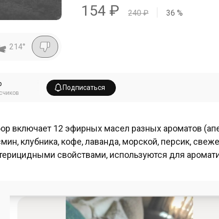
154
₽
240
₽
36
%
214
°
р
Подписаться
счиков
ор включает 12 эфирных масел разных ароматов (апел
мин, клубника, кофе, лаванда, морской, персик, свеже
терицидными свойствами, используются для аромати