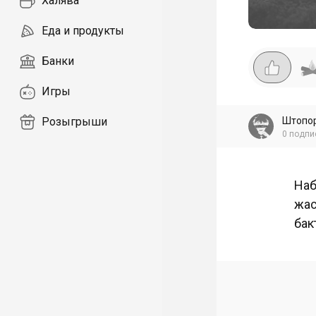
Халява
Еда и продукты
Банки
Игры
Штопо
Розыгрыши
0
подпи
Наб
жас
бак