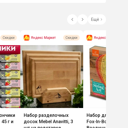
Ещё
Яндекс Маркет
Яндекс Маркет
Скидки
Скидки
ончики
Набор разделочных
Набор для творче
 45 г и
досок Mebel Anavitti, 3
Fox-In-Box Стринг 
шт на подставке
Воздушный шар