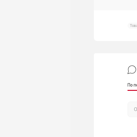
Тов
По п