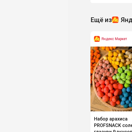
Ещё из
Янд
Яндекс Маркет
Набор арахиса
PROFSNACK соле
глазури 9 вкусов