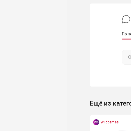
По п
Ещё из катег
Wildberries