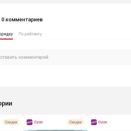
0
комментариев
орядку
По рейтингу
ории
Ozon
Ozon
Скидки
Скидки