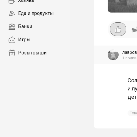
Халява
Еда и продукты
Банки
Игры
лавров
Розыгрыши
1
подпи
Сол
и л
дет
Тов