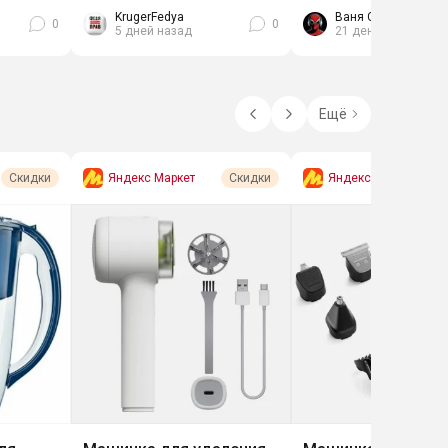
то Их...
мыться детской...
биоразлогаемый, можн
KrugerFedya
Ваня Спасатель
0
0
5 дней назад
21 день назад
Ещё
Яндекс Маркет
Яндекс Маркет
Скидки
Скидки