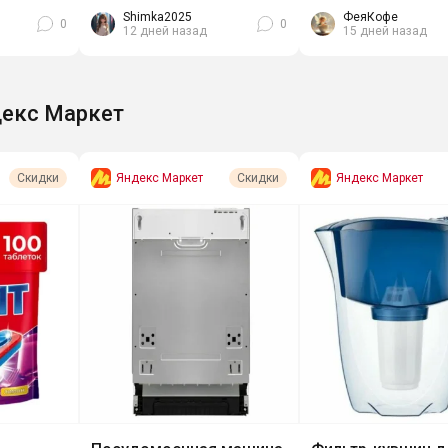
SOAP BABY 300 мл х 2шт за
кристально чис
Shimka2025
ФеяКофе
0
0
12 дней назад
15 дней назад
430₽....
екс Маркет
Яндекс Маркет
Яндекс Маркет
Скидки
Скидки