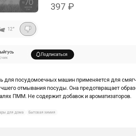
397
₽
12
°
ыйгусь
Подписаться
счик
ь для посудомоечных машин применяется для смягч
учшего отмывания посуды. Она предотвращает образо
алях ПММ. Не содержит добавок и ароматизаторов.
ары для дома
Бытовая химия