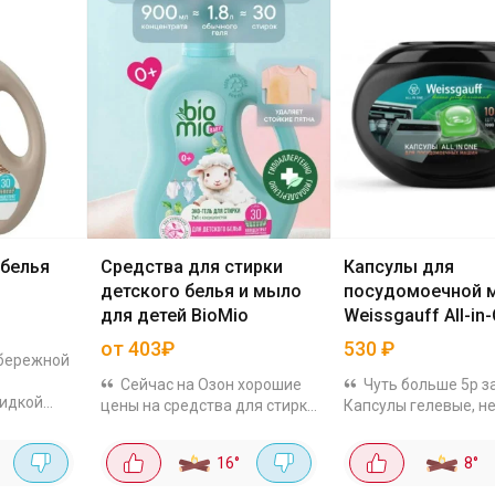
 белья
Средства для стирки
Капсулы для
детского белья и мыло
посудомоечной 
для детей BioMio
Weissgauff All-in-
100 шт
от 403₽
530
₽
 бережной
Сейчас на Озон хорошие
Чуть больше 5р за
кидкой
цены на средства для стирки
Капсулы гелевые, н
ы для
детского белья и детские
царапают тарелки и
й.
мыла. Товары
любимые кружки с 
16
°
8
°
 для
гипоаллергенные, 0+. Мыло
отмывают бережно.
0мл за
для купания: жидкое BIO-
без налета, всё пря