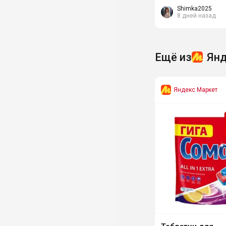
389₽. Гель 0+,...
Shimka2025
8 дней назад
Ещё из
Янд
Яндекс Маркет