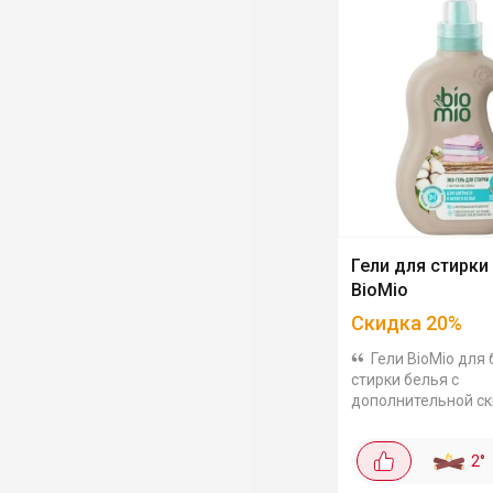
Гели для стирки
BioMio
Скидка
20
%
Гели BioMio для
стирки белья с
дополнительной с
20%. Есть вариант
разных типов ткане
2
°
Собрала подборку:
детского белья, 90