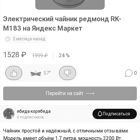
Электрический чайник редмонд RK-
M183 на Яндекс Маркет
2 месяца назад
1528
₽
1999
₽
24
%
57
°
0
Перейти на сайт
ябида корябеда
Подписаться
0
подписчиков
Чайник простой и надёжный, с отличными отзывами.
Модель имеет объём 1.7 литра, мощность 2200 Вт,