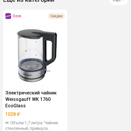
Ozon
Скидки
Электрический чайник
Weissgauff WK 1760
EcoGlass
1028
₽
Объём 1,7 литра. Чайник
стеклянный, привкуса