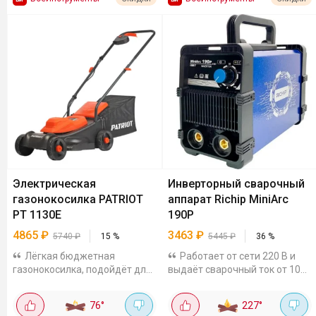
Электрическая
Инверторный сварочный
газонокосилка PATRIOT
аппарат Richip MiniArc
PT 1130E
190P
4865
₽
3463
₽
5740
₽
15
%
5445
₽
36
%
Лёгкая бюджетная
Работает от сети 220 В и
газонокосилка, подойдёт для
выдаёт сварочный ток от 10
небольших участков.
до 190 А. Мощность 6,13 кВт.
Мощность 1,2 кВт, ширина
Подойдёт для ремонта
76
°
227
°
скашивания 32 см, есть 3
металлических конструкций,