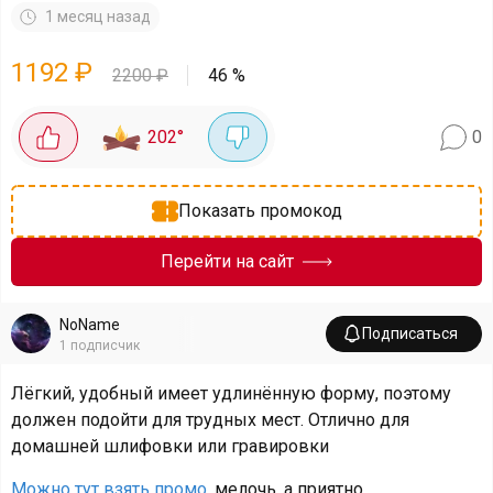
1 месяц назад
1192
₽
2200
₽
46
%
202
°
0
Показать промокод
Перейти на сайт
NoName
Подписаться
1
подписчик
Лёгкий, удобный имеет удлинённую форму, поэтому
должен подойти для трудных мест. Отлично для
домашней шлифовки или гравировки
Можно тут взять промо
, мелочь, а приятно