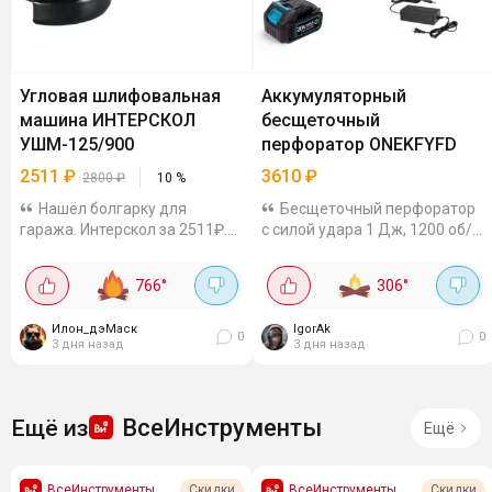
Угловая шлифовальная
Аккумуляторный
машина ИНТЕРСКОЛ
бесщеточный
УШМ-125/900
перфоратор ONEKFYFD
2511
₽
3610
₽
2800
₽
10
%
Нашёл болгарку для
Бесщеточный перфоратор
гаража. Интерскол за 2511₽.У
с силой удара 1 Дж, 1200 об/
меня много техники этого
мин, 4800 уд/мин и SDS-
бренда, очень нравится
патроном. В комплекте идут 2
766
°
306
°
качество! Что тут пишут:
аккумулятора и зарядное
Мощность 900 Вт - хватит и
устройство, а также он
Илон_дэМаск
IgorAk
для металла и камня....
совместим с...
0
0
3 дня назад
3 дня назад
ВсеИнструменты
Ещё из
Ещё
ВсеИнструменты
ВсеИнструменты
Скидки
Скидки