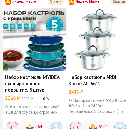
Яндекс Маркет
Яндекс Маркет
Скидки
Скидки
Набор кастрюль MYIDEA,
Набор кастрюль ARDI
эмалированное
Kuche AR-6612
покрытие, 5 штук
2433
₽
2366
₽
2629
₽
10
%
Набор кастрюль ARDI Kuche
AR-6612 за 2433₽.
5 кастрюль, от маленькой
Нержавейка, 3 кастрюли (1.9,
1.2л для соуса до огромной
2.7, 3.6 л) и 3 стеклянные
4.4л на суп или компот.
крышки. Капсульное дно -
Алюминий греет быстро, вода
464
°
524
°
греется равномерно. Для
закипает быстрее, чем в