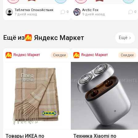
индукции подходит. В
старых кастрюлях. Цвета
Таблетка Спокойствия
посудомойку...
Arctic Fox
яркие, в хранении...
0
0
7 дней назад
9 дней назад
Яндекс Маркет
Ещё из
Ещё
Яндекс Маркет
Яндекс Маркет
Скидки
Скидки
Товары ИКЕА по
Техника Xiaomi по