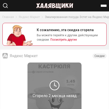
Найти
Главная
Яндекс Маркет
Эмалированная посуда Эстет на Яндекс Марк
К сожалению, эта скидка сгорела
Вы можете перейти к другим действующим
скидкам.
Посмотреть другие
Яндекс Маркет
Скидки
Сгорело
2 месяца назад