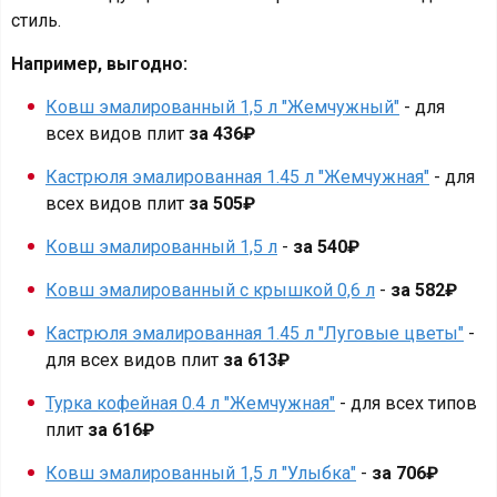
стиль.
Например, выгодно:
Ковш эмалированный 1,5 л "Жемчужный"
- для
всех видов плит
за 436₽
Кастрюля эмалированная 1.45 л "Жемчужная"
- для
всех видов плит
за 505₽
Ковш эмалированный 1,5 л
-
за 540₽
Ковш эмалированный с крышкой 0,6 л
-
за 582₽
Кастрюля эмалированная 1.45 л "Луговые цветы"
-
для всех видов плит
за 613₽
Турка кофейная 0.4 л "Жемчужная"
- для всех типов
плит
за 616₽
Ковш эмалированный 1,5 л "Улыбка"
-
за 706₽