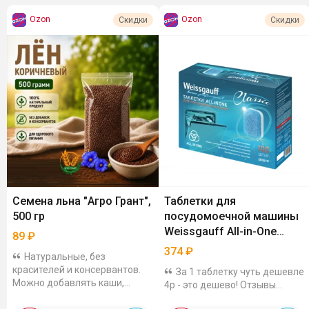
Ozon
Ozon
Скидки
Скидки
Семена льна "Агро Грант",
Таблетки для
500 гр
посудомоечной машины
Weissgauff All-in-One
89
₽
Classic, 100 шт
374
₽
Натуральные, без
красителей и консервантов.
За 1 таблетку чуть дешевле
Можно добавлять каши,
4р - это дешево! Отзывы
йогурты/кефир, смузи, салаты
хорошие, заказала себе
или выпечку. Отзывы хорошие