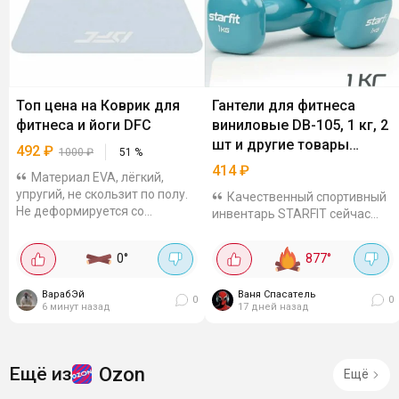
Топ цена на Коврик для
Гантели для фитнеса
фитнеса и йоги DFC
виниловые DB-105, 1 кг, 2
шт и другие товары
492
₽
1000
₽
51
%
STARFIT
414
₽
Материал EVA, лёгкий,
упругий, не скользит по полу.
Качественный спортивный
Не деформируется со
инвентарь STARFIT сейчас
временем, сохраняет
можно заказать по лучшим
устойчивость при выполнении
ценам. Набор гантелей DB-105
0
°
877
°
асан и упражнений на баланс.
1 кг, голубой, 2 шт по цене
Толщина 4 мм...
всего 414₽. В наборе 2
ВарабЭй
Ваня Спасатель
гантели весом по 1...
0
0
6 минут назад
17 дней назад
Ozon
Ещё из
Ещё