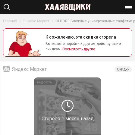
Найти
Главная
Яндекс Маркет
FILDORE Влажные универсальные салфетки ра
К сожалению, эта скидка сгорела
Вы можете перейти к другим действующим
скидкам.
Посмотреть другие
Яндекс Маркет
Скидки
Сгорело
1 месяц назад