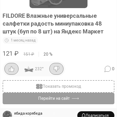
FILDORE Влажные универсальные
салфетки радость миниупаковка 48
штук (6уп по 8 шт) на Яндекс Маркет
1 месяц назад
121
₽
151
₽
20
%
232
°
0
Показать промокод
Перейти на сайт
ябида корябеда
Подписаться