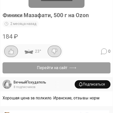
Финики Мазафати, 500 г на Ozon
2 месяца назад
184
₽
23
°
0
Перейти на сайт
ВечныйПохудатель
Подписаться
8
подписчиков
Хорошая цена за полкило. Иранские, отзывы норм