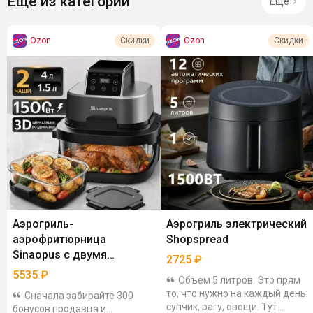
Ещё из категории
Ещё
Ozon
Ozon
Скидки
Скидки
Аэрогриль-
Аэрогриль электрический
аэрофритюрница
Shopspread
Sinaopus с двумя
2725
₽
ТЭНами, 4 л
5535
₽
Объем 5 литров. Это прям
то, что нужно на каждый день:
Сначала забирайте 300
супчик, рагу, овощи. Тут
бонусов продавца и