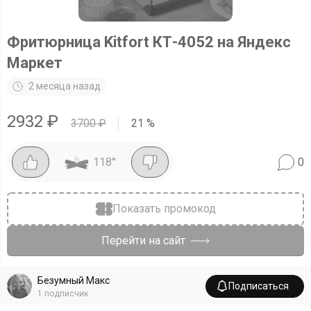
Фритюрница Kitfort КТ-4052 на Яндекс
Маркет
2 месяца назад
2932
₽
3700
₽
21
%
118
°
0
Показать промокод
Перейти на сайт
Безумный Макс
Подписаться
1
подписчик