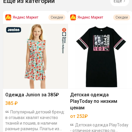
Ещё из категории
Ещё
Яндекс Маркет
Яндекс Маркет
Скидки
Скидки
Одежда Junion за 385₽
Детская одежда
PlayToday по низким
385
₽
ценам
Популярный детский бренд:
от 252₽
в отзывах хвалят качество
тканей и пошив, в наличии
Детская одежда PlayToday
разные размеры. Платье из
- отличное качество по