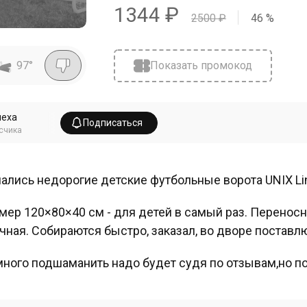
1344
₽
2500
₽
46
%
97
°
Показать промокод
пеха
Подписаться
счика
ались недорогие детские футбольные ворота UNIX Line
мер 120×80×40 см - для детей в самый раз. Переносны
чная. Собираются быстро, заказал, во дворе поставл
ного подшаманить надо будет судя по отзывам,но по