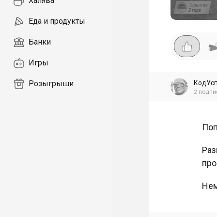
Халява
Еда и продукты
Банки
Игры
КодУс
Розыгрыши
2
подпи
Поп
Раз
про
Нем