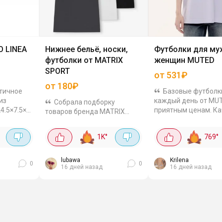
 LINEA
Нижнее бельё, носки,
Футболки для му
футболки от MATRIX
женщин MUTED
SPORT
от 531₽
от 180₽
ктичное
Базовые футболк
из
каждый день от MU
Собрала подборку
4.5×7.5×3
приятным ценам. Ка
товаров бренда MATRIX
овать для
хорошее, материал
SPORT, цены классные.
блюд и
приятные к телу, мо
Отзывы на товары
°
1K
°
769
°
разных размеров и
положительные, материалы
расцветок. Для жен
качественные. Носки: Men's
OVERSIZE BASE за 531
Sneaker socks 10-pack за
lubawa
Krilena
0
0
16 дней назад
16 дней назад
314₽. Набор из 10 шт, цена...