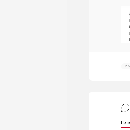
Спо
По п