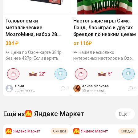
Головоломки
Настольные игры Сима
металлические
Лэнд, Лас играс и других
МозгоМина, набор 28
брендов по низким ценам
штук
384
₽
от 116₽
Цена по Озон-карте 384р,
Нашёл несколько
без нее 427р. Если верить
интересных настолок на Ozon.
озону, то в июле почти в два
Решил поделиться.Тут и для
раза дороже была. Там целых
детей, и для взрослых -
22
°
5
°
28 штук, и они все разные - от
психологические, весёлые,
простеньких до реально...
даже трансформационные.
Юрий
Алиса Маркова
Цены приятные,...
0
0
3 дня назад
22 дня назад
Яндекс Маркет
Ещё из
Ещё
Яндекс Маркет
Яндекс Маркет
Скидки
Скидки