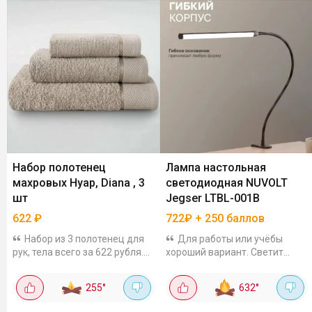
Набор полотенец
Лампа настольная
махровых Нуар, Diana , 3
светодиодная NUVOLT
шт
Jegser LTBL-001B
622
₽
722₽ + 250 баллов
Набор из 3 полотенец для
Для работы или учёбы
рук, тела всего за 622 рубля.
хороший вариант. Светит
Выполнены из 100% хлопка,
ярко, имеет несколько
размеры полотенец 30×50,
режимов света, ножка гибкая
255
°
632
°
50×90 и 70×140 см, плотность
с креплением на прищепку,
400 г/кв.м.
мощность 7 Вт. Цена 722