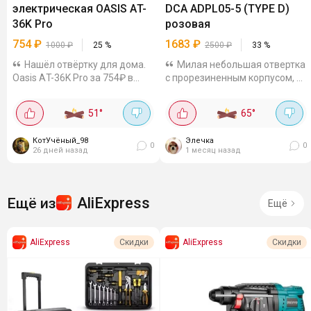
электрическая OASIS АT-
DCA ADPL05-5 (TYPE D)
36K Pro
розовая
754
₽
1683
₽
1000
₽
25
%
2500
₽
33
%
Нашёл отвёртку для дома.
Милая небольшая отвертка
Oasis АT-36K Pro за 754₽ в
с прорезиненным корпусом, 3
М.Видео. В других от 1000. 5
скоростями и подсветкой.
Нм - саморезы в ДСП крутит
Крутящий момент до 5 Нм,
51
°
65
°
без усилий. Аккумулятор 1.5
аккумулятор на 4 В и 2 А·ч,
Ач - надолго хватит. Рукоятка
заряжается по Type-C. В
КотУчёный_98
Элечка
меняет...
комплекте есть...
0
0
26 дней назад
1 месяц назад
AliExpress
Ещё из
Ещё
AliExpress
AliExpress
Скидки
Скидки