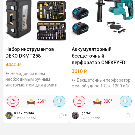
Набор инструментов
Аккумуляторный
DEKO DKMT258
бесщеточный
перфоратор ONEKFYFD
4440
₽
3610
₽
Чемодан со всем
необходимым ручным
Бесщеточный перфоратор
инструментом для дома и
с силой удара 1 Дж, 1200 об/
гаража за 4440 рублей. Набор
мин, 4800 уд/мин и SDS-
из 258 инструментов,
патроном. В комплекте идут 2
369
°
306
°
упакованных в пластиковый
аккумулятора и зарядное
чемодан: отвёртки, гаечные...
устройство, а также он
KYKYPY3bI4
IgorAk
совместим с...
0
0
1 день назад
3 дня назад