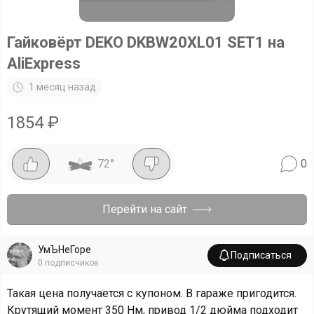
Гайковёрт DEKO DKBW20XL01 SET1 на
AliExpress
1 месяц назад
1854
₽
72
°
0
Перейти на сайт
УмЪНеГоре
Подписаться
0
подписчиков
Такая цена получается с купоном. В гараже пригодится.
Крутящий момент 350 Нм, привод 1/2 дюйма подходит