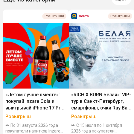
Лента
Розыгрыши
Розыгрыши
«Летом лучше вместе»:
«RICH X BURN Белая»: VIP-
покупай Inzare Cola и
тур в Санкт-Петербург,
выигрывай iPhone 17 Pro
смартфоны, очки Ray Ban,
Max, MacBook Pro,
колонки JBL и
Розыгрыш
Розыгрыш
PlayStation 5 и другие
сертификаты за напитки
По 31 августа 2026 года
С 15 июля по 1 октября
гаджеты
покупатели напитков Inzare
2026 года покупатели