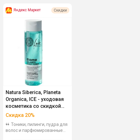
Яндекс Маркет
Скидки
Natura Siberica, Planeta
Organica, ICE - уходовая
косметика со скидкой
20%
Скидка
20
%
Тоники, пилинги, пудра для
волос и парфюмированные
гели для душа - всё по