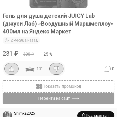
Гель для душа детский JUICY Lab
(джуси Лаб) «Воздушный Маршмеллоу»
400мл на Яндекс Маркет
2 месяца назад
231
₽
308
₽
25
%
10
°
0
Показать промокод
Перейти на сайт
Shimka2025
Подписаться