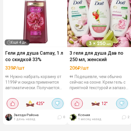
Ещё
4 дн.
Гели для душа Camay, 1 л
3 геля для душа Дав по
со скидкой 33%
250 мл, женский
339₽/шт
206₽/шт
Нужно набрать корзину от
Подешевле, чем обычно
1199₽ и скидка применится
сейчас на озоне. Крем гель с
автоматически. Получается
приятной текстурой и запахом
выгодно! Цены с учетом
В наборе такие ароматы по
акцииПродлится до 12
250 мл: с клубникой
425
°
12
°
августа.
фруктовый крем пион и
сливочная ваниль...
Звезда-Района
Ксения
0
2
1 день назад
1 месяц назад