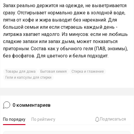
Запах реально держится на одежде, не выветривается
сразу. Отстирывает нормально даже в холодной воде,
пятна от кофе и жира выводит без нареканий. Для
большой семьи или если стираешь каждый день -
литража хватает надолго. Из минусов: если не любишь
сладкие запахи или запах дыма, может показаться
приторным. Состав как у обычного геля (ПАВ, энзимы),
без фосфатов. Для цветного и белья подходит.
Товары для дома
Бытовая химия
Стирка и глажение
Гели и капсулы для стирки
0
комментариев
Подписаться
По порядку
По рейтингу