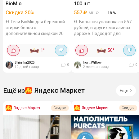
BioMio
100 шт.
Скидка
20
%
557
₽
681
₽
18
%
Гели BioMio для бережной
Большая упаковка за 557
стирки белья с
рублей, в других магазинах
дополнительной скидкой 20%.
дороже. Подходят для
Есть варианты для разных
цветного и белого белья.
типов тканей. Собрала
Сохраняют яркость ткани, не
1
°
50
°
подборку: для детского белья,
содержат фосфатов и хлора.
900мл за 389₽. Гель 0+,...
Shimka2025
Iron_Willow
0
0
12 дней назад
2 месяца назад
Яндекс Маркет
Ещё из
Ещё
Яндекс Маркет
Яндекс Маркет
Скидки
Скидки