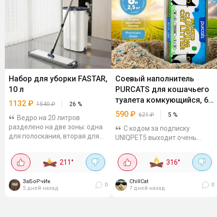
Набор для уборки FASTAR,
Соевый наполнитель
10 л
PURCATS для кошачьего
туалета комкующийся, 6
1132
₽
1540
₽
26
%
л
590
₽
621
₽
5
%
Ведро на 20 литров
разделено на две зоны: одна
С кодом за подписку
для полоскания, вторая для
UNIQPET5 выходит очень
отжима. Рукоятка
выгодно, на других
регулируется по длине до 135
площадках от тысячи стоит к
211
°
316
°
см, насадка поворачивается
примеру, WBНатуральный
на 360 градусов -...
микс из соевого тофу и
ЗаБоРчИк
ChillCat
бентонита с
0
0
5 дней назад
7 дней назад
дезодорирующими...