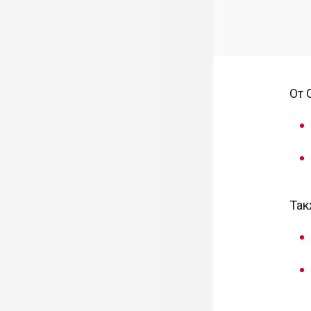
От 
Так