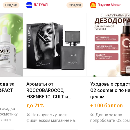
ЛЭТУАЛЬ
Яндекс Маркет
Скидки
Скидки
ода за
Ароматы от
Уходовые средст
&FACT
ROCCOBAROCCO,
O2 cosmetic по н
EISENBERG, CULT и
ценам
другие на распродаже
до 71%
+ 100 баллов
 скидка
косметику
Наткнулась у нас в
Давно хотела
й лица
физическом магазине на
попробовать O2 cosm
ва для
классные цены и проверила
тут такая акция на н