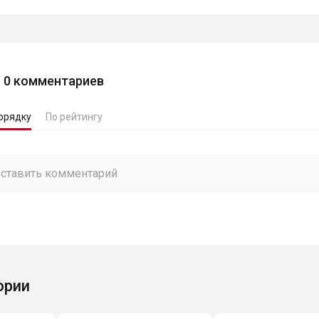
0
комментариев
орядку
По рейтингу
ории