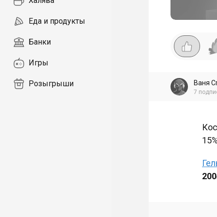
Халява
Еда и продукты
Банки
Игры
Ваня С
Розыгрыши
7
подпи
Кос
15%
Гел
20