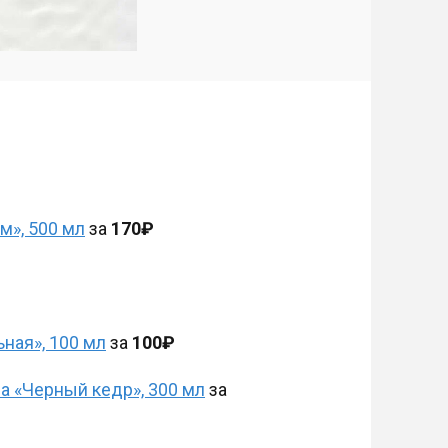
», 500 мл
за
170₽
ная», 100 мл
за
100₽
а «Черный кедр», 300 мл
за