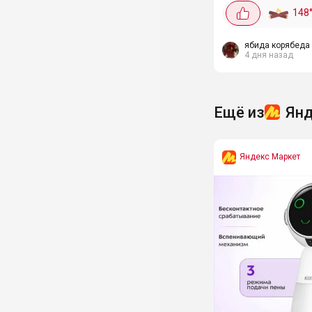
ухода за всеми тип
148
Так очищающий на
акне c кислотами,...
ябида корябеда
4 дня назад
Ещё из
Янд
Яндекс Маркет