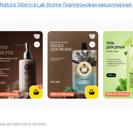
Natura Siberica Lab Biome Гиалуроновая мицеллярная 
ары для красоты и гигиены