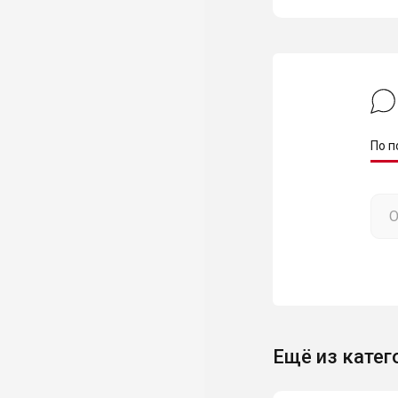
По п
Ещё из катег