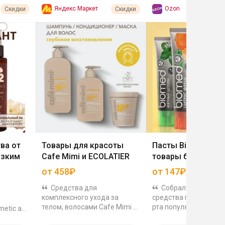
Яндекс Маркет
Ozon
Скидки
Скидки
ва от
Товары для красоты
Пасты Biomed и д
изким
Cafe Mimi и ECOLATIER
товары бренда
от 458₽
от 147₽/шт
Средства для
Собрал подборку
комплексного ухода за
средства гигиены по
телом, волосами Cafe Mimi и
рта популярного бре
etic а
ECOLATIER по скидке. Товары
Biomed, есть пасты,
его: