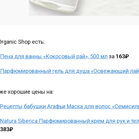
Organic Shop есть:
Пена для ванны «Кокосовый рай», 500 мл
за
163₽
Парфюмированный гель для душа «Освежающий лайм
же хорошие цены на:
Рецепты бабушки Агафьи Маска для волос «Семисиль
Natura Siberica Парфюмированный крем для рук и тел
383₽