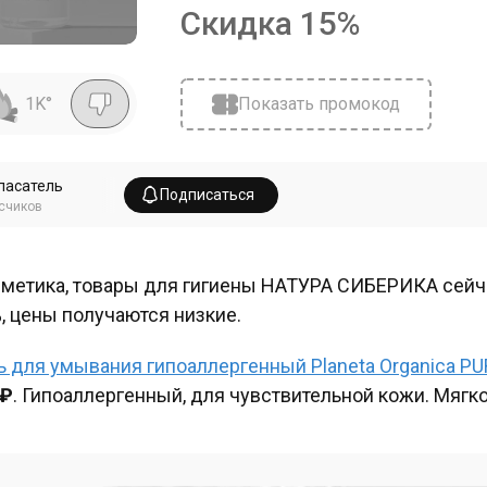
Скидка
15
%
1K
°
Показать промокод
пасатель
Подписаться
счиков
метика, товары для гигиены НАТУРА СИБЕРИКА сейч
, цены получаются низкие.
ь для умывания гипоаллергенный Planeta Organica PU
0₽
. Гипоаллергенный, для чувствительной кожи. Мягко