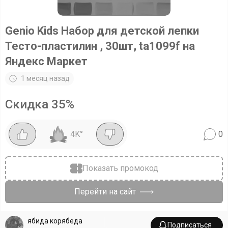
Genio Kids Набор для детской лепки
Тесто-пластилин , 30шт, ta1099f на
Яндекс Маркет
1 месяц назад
Скидка
35
%
4K
°
0
Показать промокод
Перейти на сайт
ябида корябеда
Подписаться