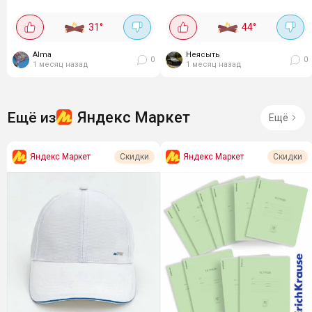
разберут быстро, у кого
Размеры 25х10х32 см! Легкий,
школьники, выбираем:
компактный, берем!
31
°
44
°
Alma
Неясыть
0
0
1 месяц назад
1 месяц назад
Яндекс Маркет
Ещё из
Ещё
Яндекс Маркет
Яндекс Маркет
Скидки
Скидки