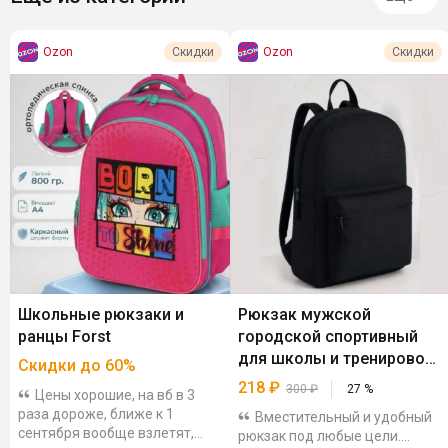
Ozon
Ozon
Скидки
Скидки
Школьные рюкзаки и
Рюкзак мужской
ранцы Forst
городской спортивный
для школы и тренировок
Скидки до 60%
черный
218
₽
300
₽
27
%
Цены хорошие, на вб в 3
раза дороже, ближе к 1
Вместительный и удобный
сентября вообще взлетят,
рюкзак под любые цели.