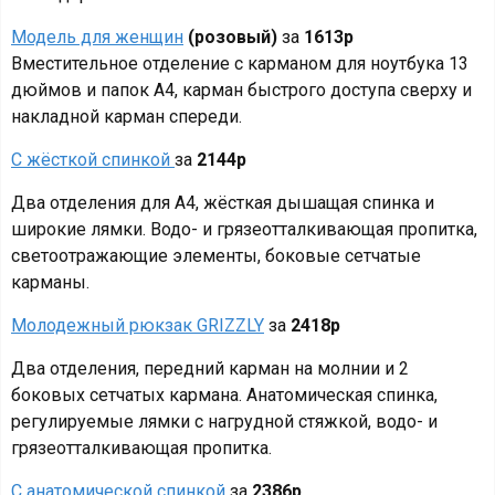
Модель для женщин
(розовый)
за
1613р
Вместительное отделение с карманом для ноутбука 13
дюймов и папок А4, карман быстрого доступа сверху и
накладной карман спереди.
С жёсткой спинкой
за
2144р
Два отделения для А4, жёсткая дышащая спинка и
широкие лямки. Водо- и грязеотталкивающая пропитка,
светоотражающие элементы, боковые сетчатые
карманы.
Молодежный рюкзак GRIZZLY
за
2418р
Два отделения, передний карман на молнии и 2
боковых сетчатых кармана. Анатомическая спинка,
регулируемые лямки с нагрудной стяжкой, водо- и
грязеотталкивающая пропитка.
С анатомической спинкой
за
2386р