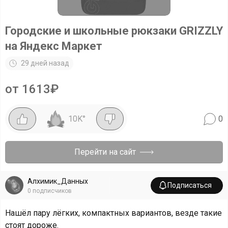
Городские и школьные рюкзаки GRIZZLY
на Яндекс Маркет
29 дней назад
от 1613₽
10K
°
0
Перейти на сайт
Алхимик_Данных
Подписаться
0
подписчиков
Нашёл пару лёгких, компактных вариантов, везде такие
стоят дороже.