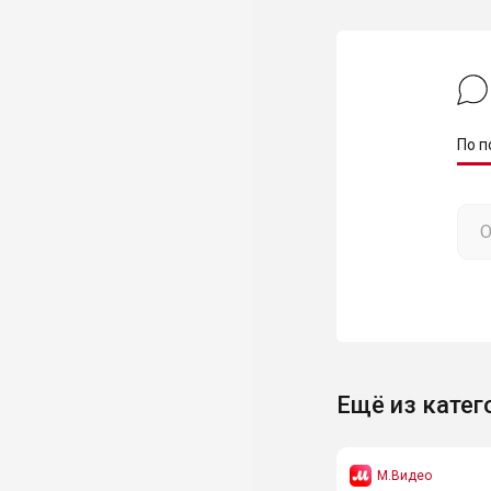
По п
Ещё из катег
М.Видео