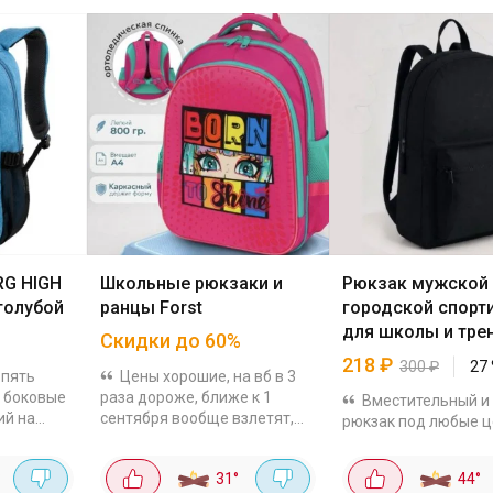
RG HIGH
Школьные рюкзаки и
Рюкзак мужской
голубой
ранцы Forst
городской спорт
для школы и тре
Скидки до 60%
черный
218
₽
300
₽
27
 пять
Цены хорошие, на вб в 3
 боковые
раза дороже, ближе к 1
Вместительный и
ий на
сентября вообще взлетят,
рюкзак под любые ц
отделение
разберут быстро, у кого
Размеры 25х10х32 с
ом-
школьники, выбираем:
Легкий, компактный,
°
31
°
44
°
одвесным