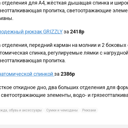
 отделения для А4, жёсткая дышащая спинка и широк
зеотталкивающая пропитка, светоотражающие элеме
маны.
одежный рюкзак GRIZZLY
за
2418р
 отделения, передний карман на молнии и 2 боковых 
томическая спинка, регулируемые лямки с нагрудной
зеотталкивающая пропитка.
натомической спинкой
за
2386р
ткое откидное дно, два больших отделения для форм
. светоотражающие элементы, водо- и грязеотталкив
жда, обувь и аксессуары
Сумки и чемоданы
Рюкзаки