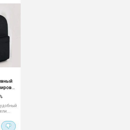
ивный
нировок
%
 удобный
ели.
м!
 берем!