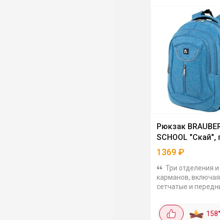
Рюкзак BRAUBE
SCHOOL "Скай", 
1369
₽
Три отделения и
карманов, включая
сетчатые и передн
молнии. Основное 
дополнено карман
158
разделителем и п