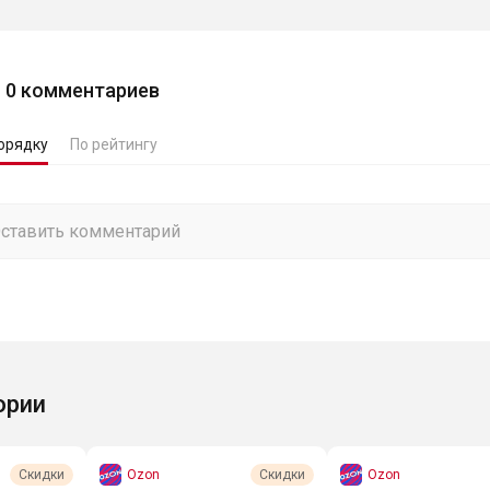
0
комментариев
орядку
По рейтингу
ории
Ozon
Ozon
Скидки
Скидки