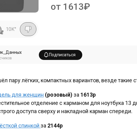
от 1613₽
10K
°
ик_Данных
Подписаться
счиков
ёл пару лёгких, компактных вариантов, везде такие 
ель для женщин
(розовый)
за
1613р
стительное отделение с карманом для ноутбука 13 д
трого доступа сверху и накладной карман спереди.
ёсткой спинкой
за
2144р