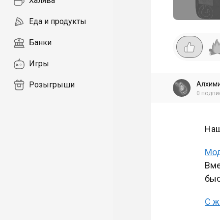
Халява
Еда и продукты
Банки
Игры
Алхим
Розыгрыши
0
подпи
Наш
Мод
Вме
быс
С ж