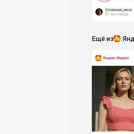
кармашком на молни
Огненная_лиса
21 час назад
Ещё из
Янд
Яндекс Маркет