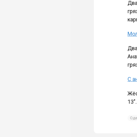
Два
гря
кар
Мол
Два
Ана
гря
С а
Жёс
13″
Оде