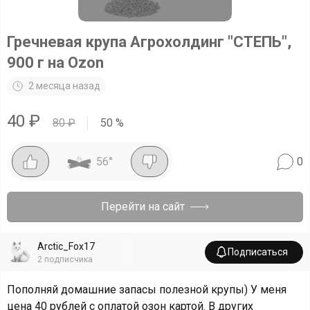
Гречневая крупа Агрохолдинг "СТЕПЬ",
900 г на Ozon
2 месяца назад
40
₽
80
₽
50
%
56
°
0
Перейти на сайт
Arctic_Fox17
Подписаться
2
подписчика
Пополняй домашние запасы полезной крупы) У меня
цена 40 рублей с оплатой озон картой. В других