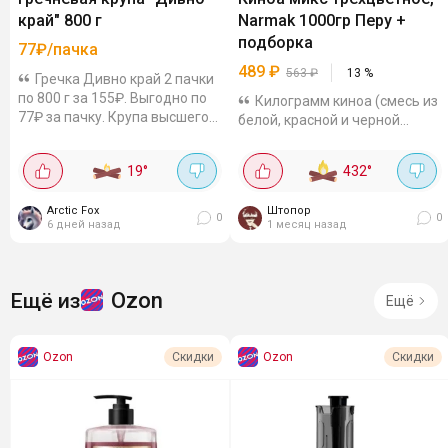
край" 800 г
Narmak 1000гр Перу +
подборка
77₽/пачка
489
₽
563
₽
13
%
Гречка Дивно край 2 пачки
по 800 г за 155₽. Выгодно по
Килограмм киноа (смесь из
77₽ за пачку. Крупа высшего
белой, красной и черной
сорта, пропаренная - варится
крупы) за 489р это круто.
быстро. Отборная,
Белая киноа самая нежная и
19
°
432
°
калиброванная. Упаковка с
рассыпчатая, красная чуть
клапаном -...
плотнее, с ореховым
Arctic Fox
Штопор
привкусом, а...
0
0
6 дней назад
1 месяц назад
Ozon
Ещё из
Ещё
Ozon
Ozon
Скидки
Скидки