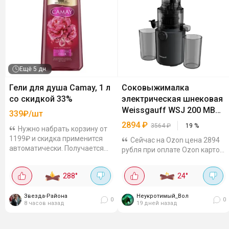
Ещё
5 дн.
Гели для душа Camay, 1 л
Соковыжималка
со скидкой 33%
электрическая шнековая
Weissgauff WSJ 200 MB
339₽/шт
Compact
2894
₽
3564
₽
19
%
Нужно набрать корзину от
1199₽ и скидка применится
Сейчас на Ozon цена 2894
автоматически. Получается
рубля при оплате Ozon картой,
выгодно! Цены с учетом
на Яндекс Маркет за 3564
акцииПродлится до 12
рубля, а в других магазинах
288
°
24
°
августа.
ещё дороже. Широкое
загрузочное отверстие 82 мм
Звезда-Района
Неукротимый_Вол
- можно загружать...
0
0
8 часов назад
19 дней назад