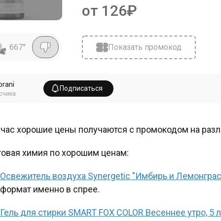
от 126₽
667
°
Показать промокод
orani
Подписаться
счика
час хорошие цены получаются с промокодом на разли
овая химия по хорошим ценам:
Освежитель воздуха Synergetic "Имбирь и Лемонграс
формат именно в спрее.
Гель для стирки SMART FOX COLOR Весеннее утро, 5 