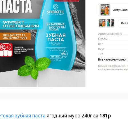
тская зубная паста
ягодный мусс 240г за
181р