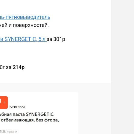
ль-пятновыводитель
ней и поверхностей.
ки SYNERGETIC, 5 л
за 301р
40г за
214р