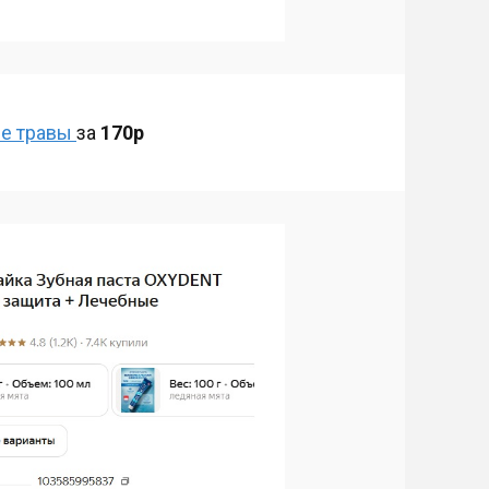
ые травы
за
170р