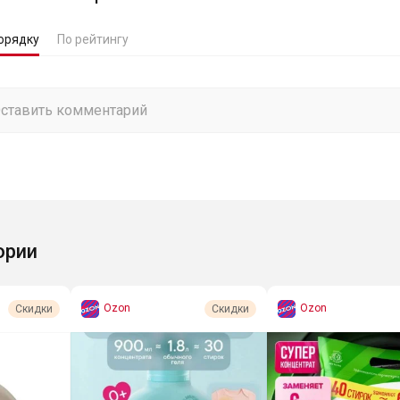
орядку
По рейтингу
ории
Ozon
Ozon
Скидки
Скидки