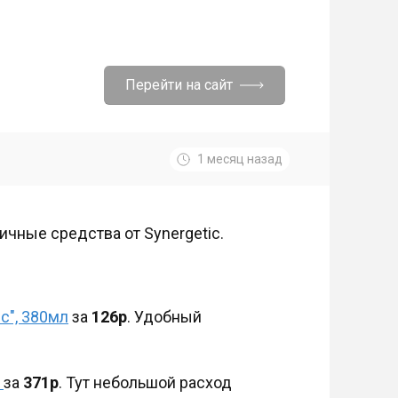
Перейти на сайт
1 месяц назад
чные средства от Synergetic.
с", 380мл
за
126р
. Удобный
л
за
371р
. Тут небольшой расход