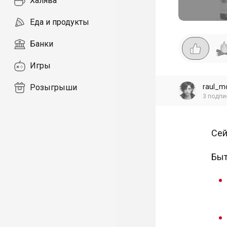
Халява
Еда и продукты
Банки
Игры
raul_m
Розыгрыши
3
подпи
Сей
Быт