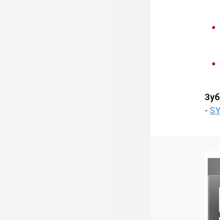
Зуб
-
SY