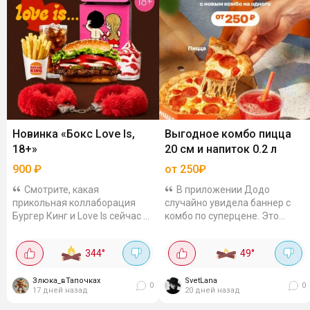
Новинка «Бокс Love Is,
Выгодное комбо пицца
18+»
20 см и напиток 0.2 л
900
₽
от 250₽
Смотрите, какая
В приложении Додо
прикольная коллаборация
случайно увидела баннер с
Бургер Кинг и Love Is сейчас в
комбо по суперцене. Это
Бургер Кинг! Бокс выходит за
доставка, самовывоз не
899.99 рублей, считайте, 900
проверяла. Если добавить в
344
°
49
°
рублей. Что внутри бокса?
корзину комбо - пиццу и
Воппер Love Is… на...
напиток, то получится...
Злюка_вТапочках
SvetLana
0
0
17 дней назад
20 дней назад