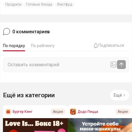
Продукты
Готовые блюда
Фастфуд
0
комментариев
Подписаться
По порядку
По рейтингу
Ещё из категории
Ещё
Бургер Кинг
Додо Пицца
Акции
Акции