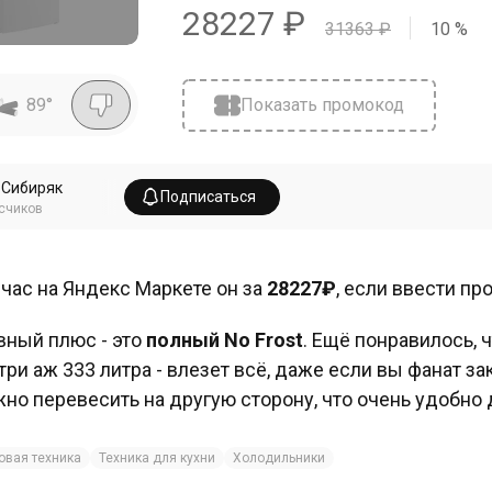
28227
₽
31363
₽
10
%
89
°
Показать промокод
_Сибиряк
Подписаться
счиков
час на Яндекс Маркете он за
28227₽
, если ввести п
вный плюс - это
полный No Frost
. Ещё понравилось, ч
три аж 333 литра - влезет всё, даже если вы фанат з
но перевесить на другую сторону, что очень удобно 
овая техника
Техника для кухни
Холодильники