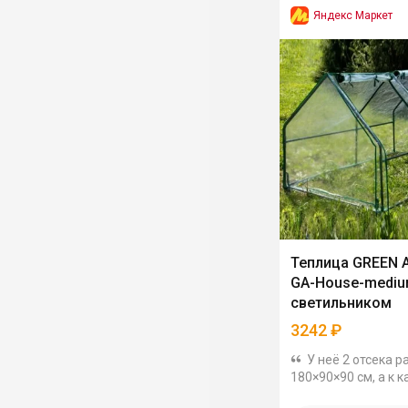
Яндекс Маркет
Теплица GREEN 
GA-House-mediu
светильником
3242
₽
У неё 2 отсека 
180×90×90 см, а к 
них идёт отдельны