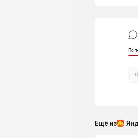
По п
Ещё из
Янд