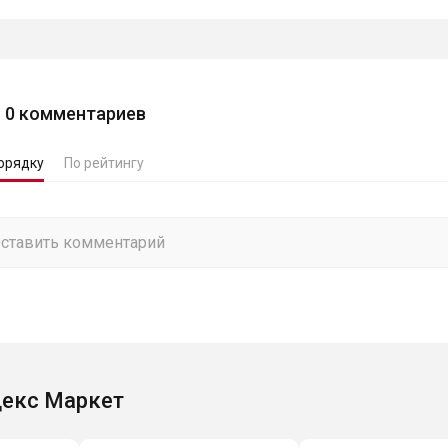
0
комментариев
орядку
По рейтингу
екс Маркет