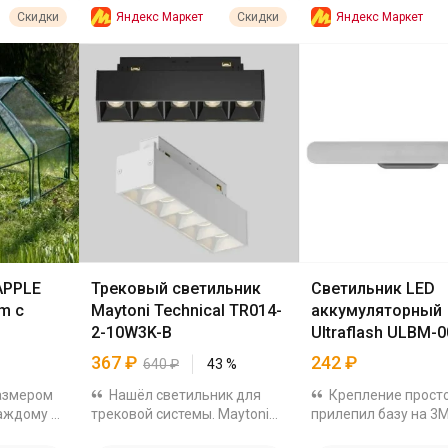
Яндекс Маркет
Яндекс Маркет
Скидки
Скидки
APPLE
Трековый светильник
Светильник LED
m с
Maytoni Technical TR014-
аккумуляторный
2-10W3K-B
Ultraflash ULBM-0
367
₽
242
₽
640
₽
43
%
размером
Нашёл светильник для
Крепление просто
каждому из
трековой системы. Maytoni
прилепил базу на 3М
й
Technical TR014-2-10W3K-B
стене, светильник н