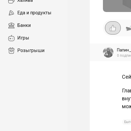
Халява
Еда и продукты
Банки
Игры
Папин
Розыгрыши
0
подпи
Сей
Гла
вну
мож
Быт