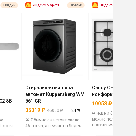
Яндекс Маркет
Яндекс Маркет
Скидки
Скидки
Стиральная машина
Candy CHXM64CWW
автомат Kuppersberg WM
конфорки
02 8Вт.
561 GR
10058
₽
125723
₽
35019
₽
46050
₽
24
%
ещё и 600 баллов 
можно получить. Пос
е:
Обычно она стоит около
получения поле с от
 скотч к
46 тысяч, а сейчас на Яндекс
появится, потом балл
а
Маркете - 35019₽ Барабан 63