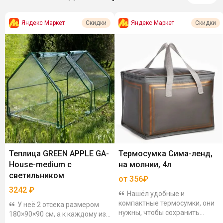
Яндекс Маркет
Яндекс Маркет
Скидки
Скидки
Теплица GREEN APPLE GA-
Термосумка Сима-ленд,
House-medium с
на молнии, 4л
светильником
от 356₽
3242
₽
Нашёл удобные и
компактные термосумки, они
У неё 2 отсека размером
нужны, чтобы сохранить
180×90×90 см, а к каждому из
температуру продуктов (тепло