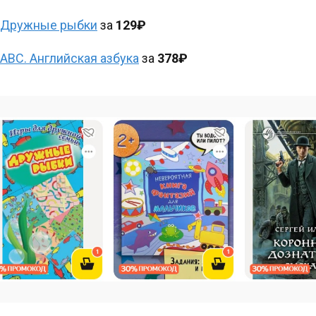
Дружные рыбки
за
129₽
ABC. Английская азбука
за
378₽