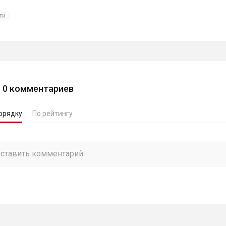
ги
0
комментариев
орядку
По рейтингу