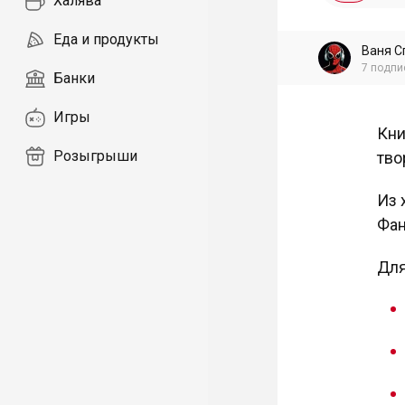
Халява
Еда и продукты
Ваня С
7
подпи
Банки
Игры
Кни
Розыгрыши
тво
Из 
Фан
Для