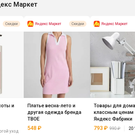
екс Маркет
Яндекс Маркет
Яндекс Маркет
Скидки
Скидки
соты и
Платье весна-лето и
Товары для дома
другая одежда бренда
классным ценам 
ТВОЕ
Яндекс Фабрики
548
₽
793
₽
990
₽
20
огой уход