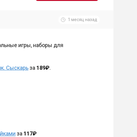
1 месяц назад
ольные игры, наборы для
к. Сыскарь
за
189₽
.
ейками
за
117₽