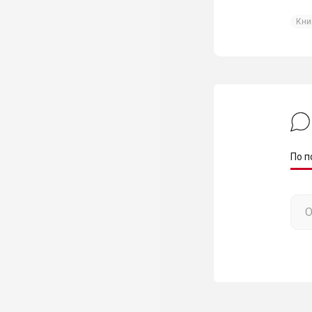
Кни
По п