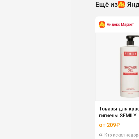
Ещё из
Янд
Яндекс Маркет
Товары для кра
гигиены SEMILY
от 209₽
Кто искал недор