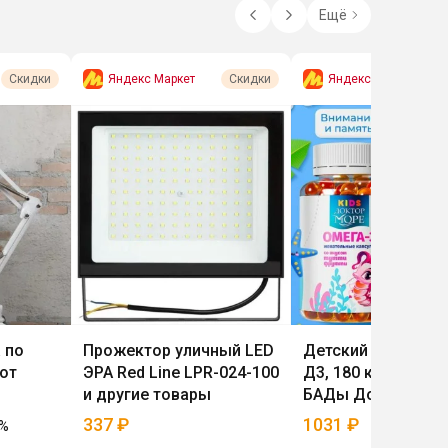
Ещё
Яндекс Маркет
Яндекс Маркет
Скидки
Скидки
 по
Прожектор уличный LED
Детский набор Ом
от
ЭРА Red Line LPR-024-100
Д3, 180 капсул и д
и другие товары
БАДы Доктор Мо
337
₽
1031
₽
%