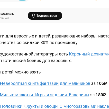
пасатель
Подписаться
счиков
ги для взрослых и детей, развивающие наборы, наст
рчества со скидкой 30% по промокоду.
художественной литературы есть
Коронный дознатчи
тастический боевик для взрослых.
 детей можно взять:
Невероятная книга фантазий для мальчиков
за
105₽
Милые малютки. Игры и задания. Балерины
за
180₽
Половинки. Фрукты и овощи. С многоразовыми накл