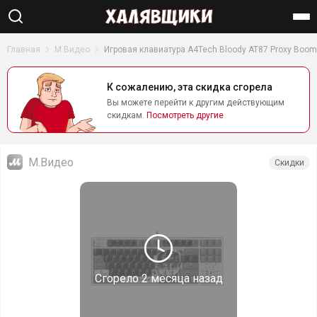
Найти
Главная
М.Видео
Игровая клавиатура A4Tech Bloody AT87 Proxy Boom
К сожалению, эта скидка сгорела
Вы можете перейти к другим действующим
скидкам.
Посмотреть другие
М.Видео
Скидки
Сгорело
2 месяца назад