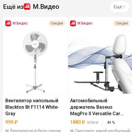
М.Видео
Ещё из
Ещё
М.Видео
М.Видео
Скидки
Скидки
Вентилятор напольный
Автомобильный
Blackton Bt F1114 White-
держатель Baseus
Gray
MagPro II Versatile Car
Mount Cosmic Black
999
₽
1880
₽
3700
₽
49
%
Вентилятор в бело-сером
Смотрите, какой необычный