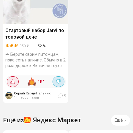
Стартовый набор Jarvi по
топовой цене
458
₽
950
₽
52
%
Берите своим питомцам,
пока есть наличие. Обычно в 2
раза дороже. Включает сухой
корм с говядиной для мелких
пород (400 г), паштет с
1K
°
ягнёнком (100 г), консервы
для щенков и...
Серый КардиНальчик
0
14 часов назад
Яндекс Маркет
Ещё из
Ещё