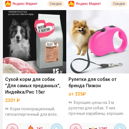
Яндекс Маркет
Яндекс Маркет
Скидки
Скидки
Сухой корм для собак
Рулетки для собак от
"Для самых преданных",
бренда Пижон
Индейка/Рис 15кг
от 335₽
2301
₽
Хорошие цены на 3 м
рулетки для собак. У них
Корм полнорационный,
прочные карабины, хорошие
гипоаллергенный для всех
отзывы. Дизайн и форму
пород собак. Легко
подбирай под свой вкус:
усваиваются, состав
1K
°
128
°