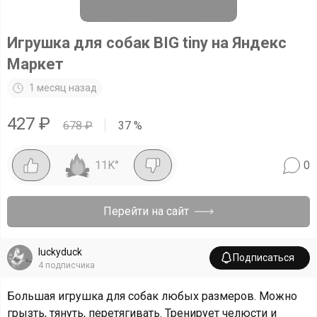
Игрушка для собак BIG tiny на Яндекс
Маркет
1 месяц назад
427
₽
678
₽
37
%
11K
°
0
Перейти на сайт
luckyduck
Подписаться
4
подписчика
Большая игрушка для собак любых размеров. Можно
грызть, тянуть, перетягивать. Тренирует челюсти и