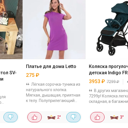
Платье для дома Letto
Коляска прогуло
тол SV-
детская Indigo F
275
₽
ми
3953
₽
7299
₽
Лёгкая сорочка-туника из
натурального хлопка.
В других магазин
Мягкая, дышащая, приятная
7299р! Коляска легк
для
к телу. Полуприлегающий
складная, в багажни
о
крой, круглый вырез,
помещается вообще
однотонная. В карточке есть
проблем. Ткань плот
разные цвета,...
2
°
3
°
воду не пропускает 
лан из
не продувает. Капюш
дуб