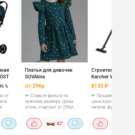
чная
Платья для девочек
Строительный пы
ROST
SOVAlina
Karcher WD 3 V-17/
от 296р
8135
₽
46
%
ах от
Ставьте фильтр по
Продавец - Ситили
ая и
нужному размеру. Цены
цена хорошая. Объём
к
огонь, стартуют от 296р!
литров, функция выд
 без
Приятные расцветки,
уборка воды, 2 насад
ная,
качество хорошее. В садик и
42
°
17
°
и ветер
на лето есть, и на
он...
прохладное время года.