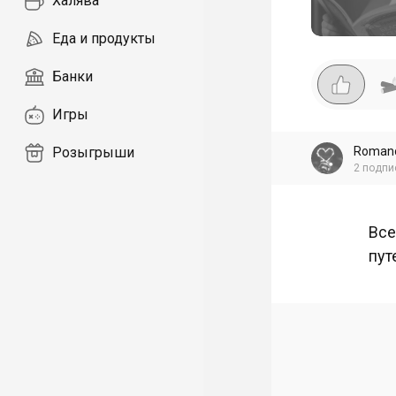
Халява
Еда и продукты
Банки
Игры
Roman
Розыгрыши
2
подпи
Все
пут