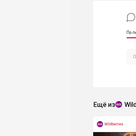
По п
Ещё из
Wil
Wildberries