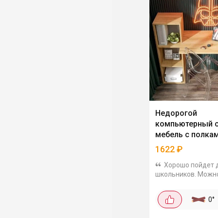
Недорогой
компьютерный с
мебель с полка
1622
₽
Хорошо пойдет 
школьников. Можн
использовать как
письменный или
0
°
компьютерный. Сде
ЛДСП 16 мм. Цвет 