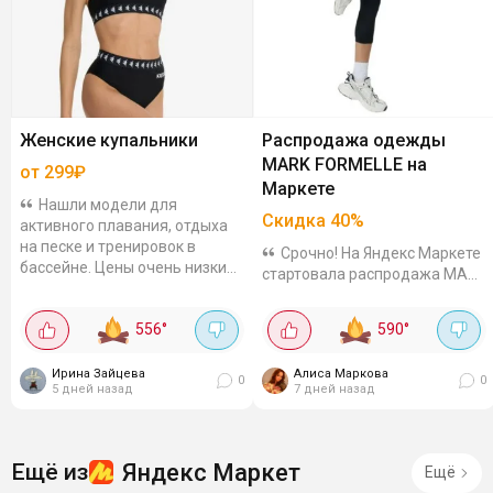
Женские купальники
Распродажа одежды
MARK FORMELLE на
от 299₽
Маркете
Нашли модели для
Скидка
40
%
активного плавания, отдыха
на песке и тренировок в
Срочно! На Яндекс Маркете
бассейне. Цены очень низкие,
стартовала распродажа MARK
а размеры есть все. Плавки
FORMELLE со скидкой 40%!
Joss классические, 299₽.
Промокод действует по
556
°
590
°
Эластичная ткань,...
подписке на магазин. Обычно
такие предложения долго не
Ирина Зайцева
Алиса Маркова
живут - либо...
0
0
5 дней назад
7 дней назад
Яндекс Маркет
Ещё из
Ещё