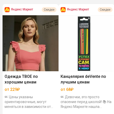
Яндекс Маркет
Яндекс Маркет
Скидки
Скидки
Одежда ТВОЕ по
Канцелярия deVente по
хорошим ценам
лучшим ценам
от 229₽
от 68₽
Цены указаны
Девочки, это просто
ориентировочные, могут
спасение перед школой! 📚 На
меняться в зависимости от
Яндекс Маркете нашла
цвета и размера. Топ
канцелярию deVente по