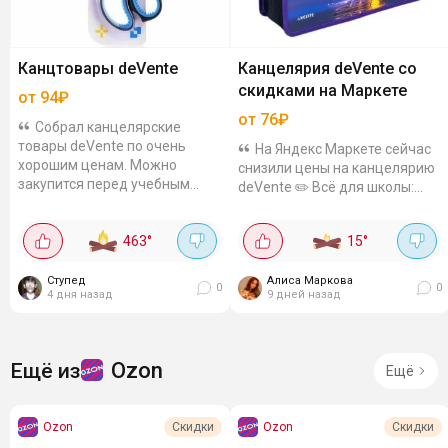
Канцтовары deVente
Канцелярия deVente со
скидками на Маркете
от 94₽
от 76₽
Собрал канцелярские
товары deVente по очень
На Яндекс Маркете сейчас
хорошим ценам. Можно
снизили цены на канцелярию
закупится перед учебным
deVente ✏️ Всё для школы:
годом. Например: - Ножницы
бутылки, папки, маркеры, клей
канцелярские универсальные
- цены приятные, качество
463
°
15
°
за 106₽. 22 см, лезвия из...
хорошее. Успевайте
закупиться! Вот...
Ступед
Алиса Маркова
0
0
4 дня назад
9 дней назад
Ozon
Ещё из
Ещё
Ozon
Ozon
Скидки
Скидки