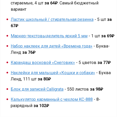
стираемые, 4 шт
за 64₽
. Самый бюджетный
вариант
Ластик школьный / стирательная резинка
- 5 шт
за
67₽
Маркер-текстовыделитель яркий 5 мм
- 1 шт
за 69₽
Набор наклеек для детей «Времена года»
- Буква-
Ленд
за 76₽
Карандаш восковой «Снеговик»
- 5 цветов
за 77₽
Наклейки для малышей «Кошки и собаки»
- Буква
Ленд, 111 шт
за 80₽
Блок для записей Calligrata
- 550 листов
за 98₽
Калькулятор карманный с чехлом KC-888
- 8-
разрядный
за 102₽