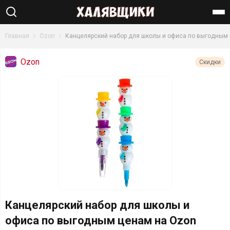
Найти
Главная
Ozon
Канцелярский набор для школы и офиса по выгодным
Ozon
Скидки
Канцелярский набор для школы и
офиса по выгодным ценам на Ozon