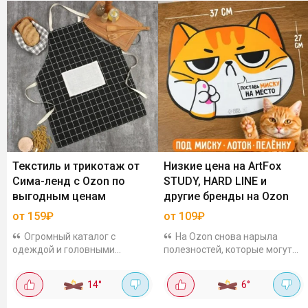
Текстиль и трикотаж от
Низкие цена на ArtFox
Сима-ленд с Ozon по
STUDY, HARD LINE и
выгодным ценам
другие бренды на Ozon
от 159₽
от 109₽
Огромный каталог с
На Ozon снова нарыла
одеждой и головными
полезностей, которые могут
уборами для детей и
пригодиться в любой момент
взрослых. На одну и ту же
🛒 Тут и школьные наборы, и
14
°
6
°
модель могут сильно
подарки, и даже коврик для
отличаться цены в
миски кота. Цены такие, что